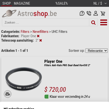
SHOP
MAGAZINE
%SALE%
NL / $
Categorieën:
Filters
>
Nevelfilters
>
UHC Filters
Fabrikanten:
Player One
Telescoop aansluiting:
2"
Artikelen 1 - 1 of 1
Sorteer op:
Player One
Filters Anti-Halo PRO Dual-Band Ha+OIII 2"
$ 720,00
Klaar voor verzending in
24 u
Wij gebruiken cookies