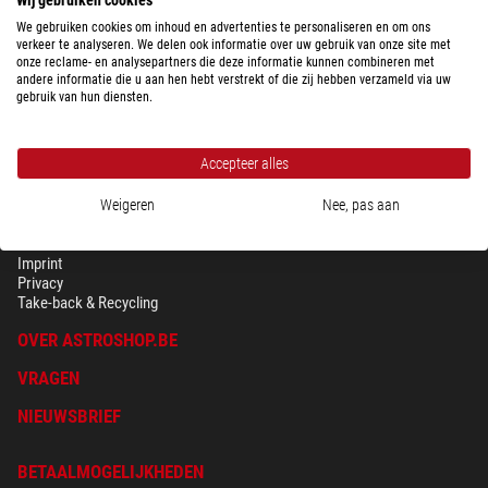
We gebruiken cookies om inhoud en advertenties te personaliseren en om ons
verkeer te analyseren. We delen ook informatie over uw gebruik van onze site met
onze reclame- en analysepartners die deze informatie kunnen combineren met
andere informatie die u aan hen hebt verstrekt of die zij hebben verzameld via uw
gebruik van hun diensten.
Accepteer alles
Weigeren
Nee, pas aan
BEVEILIGING & PRIVACY
Voorwaarden
Imprint
Privacy
Take-back & Recycling
OVER ASTROSHOP.BE
VRAGEN
NIEUWSBRIEF
BETAALMOGELIJKHEDEN