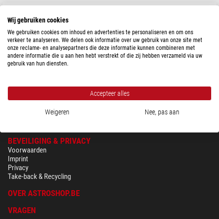
Omegon
Wij gebruiken cookies
Thuis-planetarium Universe2Go+ + zonsverduisteringsbril Solar
Safe Deluxe
We gebruiken cookies om inhoud en advertenties te personaliseren en om ons
verkeer te analyseren. We delen ook informatie over uw gebruik van onze site met
Aanbevolen prijs: $ 118,90
onze reclame- en analysepartners die deze informatie kunnen combineren met
Onze prijs:
$ 99,00
andere informatie die u aan hen hebt verstrekt of die zij hebben verzameld via uw
gebruik van hun diensten.
Klaar voor verzending in
24 u
Accepteer alles
Weigeren
Nee, pas aan
BEVEILIGING & PRIVACY
Voorwaarden
Imprint
Privacy
Take-back & Recycling
OVER ASTROSHOP.BE
VRAGEN