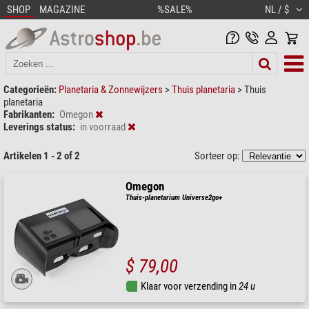
SHOP
MAGAZINE
%SALE%
NL / $
Categorieën:
Planetaria & Zonnewijzers
>
Thuis planetaria
>
Thuis
planetaria
Fabrikanten:
Omegon
Leverings status:
in voorraad
Artikelen 1 - 2 of 2
Sorteer op:
Omegon
Thuis-planetarium Universe2go+
$ 79,00
Klaar voor verzending in
24 u