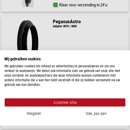
Klaar voor verzending in
24 u
PegasusAstro
Adapter M74 / M68
$ 48,90
Wij gebruiken cookies
Klaar voor verzending in
24 u
We gebruiken cookies om inhoud en advertenties te personaliseren en om ons
verkeer te analyseren. We delen ook informatie over uw gebruik van onze site met
onze reclame- en analysepartners die deze informatie kunnen combineren met
PegasusAstro
andere informatie die u aan hen hebt verstrekt of die zij hebben verzameld via uw
gebruik van hun diensten.
Prodigy adapter voor Skywatcher Esprit 100
Accepteer alles
$ 243,00
Weigeren
Nee, pas aan
Klaar voor verzending in
24 u