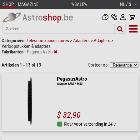
SHOP
MAGAZINE
%SALE%
NL / $
Categorieën:
Telescoop accessoires
>
Adapters
>
Adapters
>
Verloopstukken & adapters
Fabrikanten:
PegasusAstro
Artikelen 1 - 13 of 13
Sorteer op:
PegasusAstro
Adapter M68 / M63
$ 32,90
Klaar voor verzending in
24 u