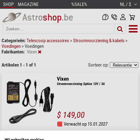
SHOP
MAGAZINE
%SALE%
NL / $
Categorieën:
Telescoop accessoires
>
Stroomvoorziening & kabels
>
Voedingen
>
Voedingen
Fabrikanten:
Vixen
Artikelen 1 - 1 of 1
Sorteer op:
Vixen
Stroomvoorziening Sphinx 12V / 3A
$ 149,00
Verwacht op
15.01.2027
Wij gebruiken cookies