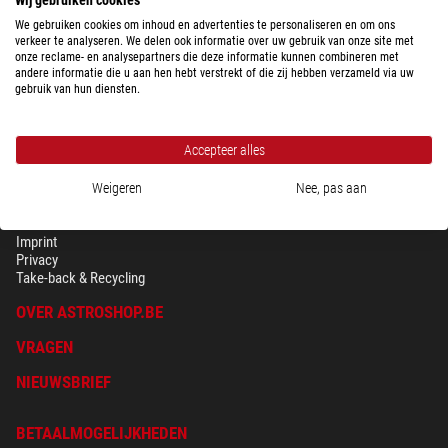
We gebruiken cookies om inhoud en advertenties te personaliseren en om ons
verkeer te analyseren. We delen ook informatie over uw gebruik van onze site met
onze reclame- en analysepartners die deze informatie kunnen combineren met
andere informatie die u aan hen hebt verstrekt of die zij hebben verzameld via uw
gebruik van hun diensten.
Accepteer alles
Weigeren
Nee, pas aan
BEVEILIGING & PRIVACY
Voorwaarden
Imprint
Privacy
Take-back & Recycling
OVER ASTROSHOP.BE
VRAGEN
NIEUWSBRIEF
BETAALMOGELIJKHEDEN