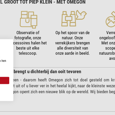
L GROOT TOT PIEP KLEIN - MET OMEGON
Observatie of
Op het spoor van de
Verr
fotografie, onze
natuur. Onze
ongeloofl
accessoires halen het
verrekijkers brengen
Met onz
beste uit elke
alle diversiteit van
scop
telescoop.
onze aarde in beeld.
natuurob
n
avo
n hen
megon brengt u dichterbij dan ooit tevoren
or iedereen - daarom heeft Omegon zich tot doel gesteld om kr
akt niet uit of u liever ver in het heelal kijkt, naar de kleinste we
n Omegon opent zich een nieuwe blik op de wereld. Wij bieden begi
hoeften.