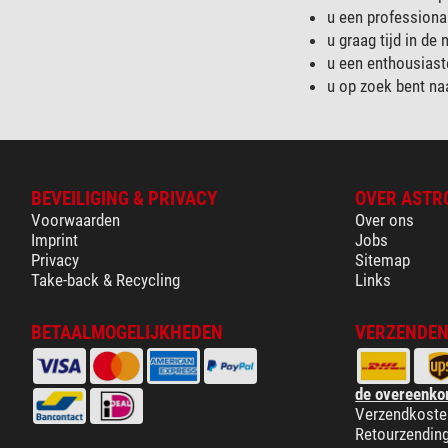
u een professional
u graag tijd in de
u een enthousiaste
u op zoek bent na
BEVEILIGING & PRIVACY
OVER ASTR
Voorwaarden
Over ons
Imprint
Jobs
Privacy
Sitemap
Take-back & Recycling
Links
BETAALMOGELIJKHEDEN
VERZENDEN
de overeenko
Verzendkoste
Retourzendin