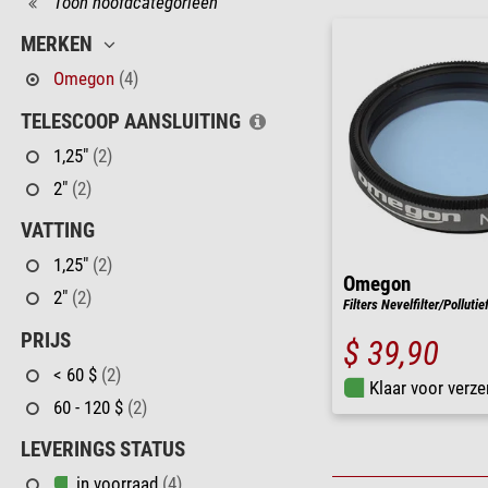
Toon hoofdcategorieën
MERKEN
Omegon
(4)
TELESCOOP AANSLUITING
1,25"
(2)
2"
(2)
VATTING
1,25"
(2)
Omegon
2"
(2)
Filters Nevelfilter/Pollutief
PRIJS
$ 39,90
< 60 $
(2)
Klaar voor verze
60 - 120 $
(2)
LEVERINGS STATUS
in voorraad
(4)