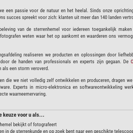
 een passie voor de natuur en het heelal. Sinds onze oprichtin
ns succes spreekt voor zich: klanten uit meer dan 140 landen ver
beleving van de sterrenhemel voor iedereen toegankelijk maken 
fotografen weten waar het op aankomt en waarderen ons vermoge
gsafdeling realiseren we producten en oplossingen door liefhebb
door de handen van professionals en experts zijn gegaan. De
O
n als een storm veroverd.
en die we niet volledig zelf ontwikkelen en produceren, dragen we
dware. Experts in micro-elektronica en softwareontwikkeling we
fecte waarneemervaring.
 keuze voor u als...
hemel bekijkt of fotografeert
pen in de sterrenkunde en op zoek bent naar een geschikte telescoo