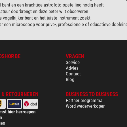
 bent en een krachtige astrofoto-opstelling nodig heeft
 natuur doorbrengt en deze beter wilt observeren
 vogelkijker bent en het juiste instrument zoekt
ar een microscoop voor privé-, professionele of educatieve doelein
OSHOP.BE
VRAGEN
Service
Advies
Contact
Blog
 & RETOURNEREN
BUSINESS TO BUSINESS
Partner programma
Word wederverkoper
mst hier herroepen
n
gen