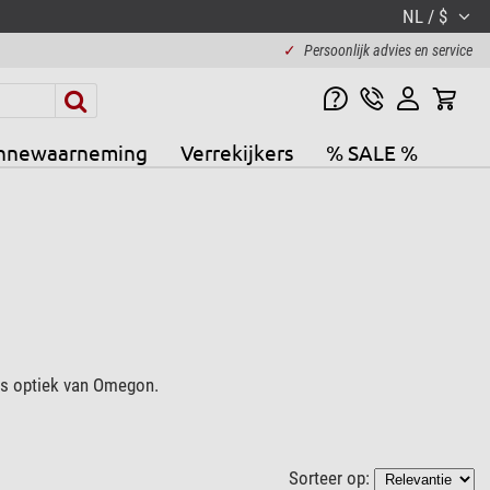
NL / $
✓
Persoonlijk advies en service
nnewaarneming
Verrekijkers
% SALE %
as optiek van Omegon.
Sorteer op: