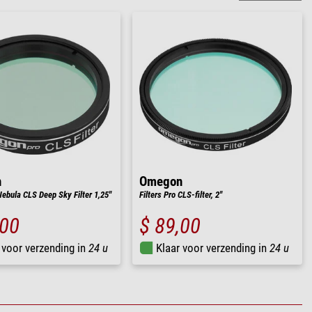
n
Omegon
Nebula CLS Deep Sky Filter 1,25''
Filters Pro CLS-filter, 2''
,00
$ 89,00
 voor verzending in
24 u
Klaar voor verzending in
24 u