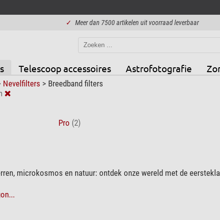
✓
Meer dan 7500 artikelen uit voorraad leverbaar
s
Telescoop accessoires
Astrofotografie
Zo
>
Nevelfilters
>
Breedband filters
n
Pro
(2)
erren, microkosmos en natuur: ontdek onze wereld met de eerstekl
on...