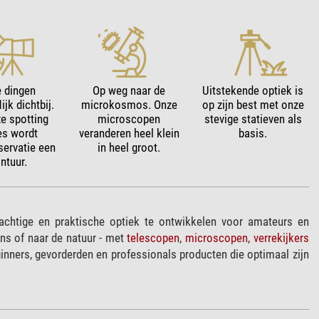
e dingen
Op weg naar de
Uitstekende optiek is
ijk dichtbij.
microkosmos. Onze
op zijn best met onze
e spotting
microscopen
stevige statieven als
es wordt
veranderen heel klein
basis.
servatie een
in heel groot.
ntuur.
achtige en praktische optiek te ontwikkelen voor amateurs en
zens of naar de natuur - met
telescopen
,
microscopen
,
verrekijkers
nners, gevorderden en professionals producten die optimaal zijn