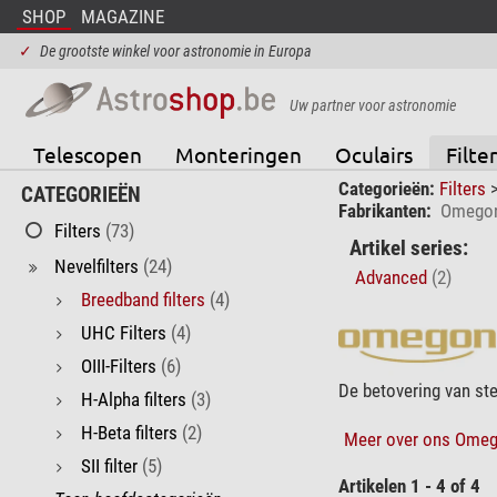
SHOP
MAGAZINE
✓
De grootste winkel voor astronomie in Europa
Uw partner voor astronomie
Telescopen
Monteringen
Oculairs
Filter
Categorieën:
Filters
CATEGORIEËN
Fabrikanten:
Omego
Filters
(73)
Artikel series:
Nevelfilters
(24)
Advanced
(2)
Breedband filters
(4)
UHC Filters
(4)
OIII-Filters
(6)
De betovering van st
H-Alpha filters
(3)
H-Beta filters
(2)
Meer over ons Omeg
SII filter
(5)
Artikelen 1 - 4 of 4