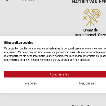
NATUUR VAN HEE
Ervaar de
sterrenhemel. Onze
telescopen tonen
Wij gebruiken cookies
planeten, nevels en
sterrenstelsels.
We gebruiken cookies om inhoud en advertenties te personaliseren en om ons verkeer te
analyseren. We delen ook informatie over uw gebruik van onze site met onze reclame- e
analysepartners die deze informatie kunnen combineren met andere informatie die u aa
hebt verstrekt of die zij hebben verzameld via uw gebruik van hun diensten.
De natuur roept - O
Natuurobservatie vo
Accepteer alles
professionals. Het ma
Weigeren
Nee, pas aan
en
spotting scopes
va
afgestemd op hun be