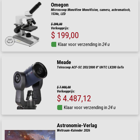
Omegon
Microscoop MonoView MonoVision, camera, achromatisch,
1534x, LED
$ 299,00
Verkoopprijs:
$ 199,00
Klaar voor verzending in
24 u
Meade
Telescoop ACF-SC 203/2000 8" UHTC LX200 GoTo
$ 7.900,00
Verkoopprijs:
$ 4.487,12
Klaar voor verzending in
24 u
Astronomie-Verlag
Weltraum-Kalender 2026