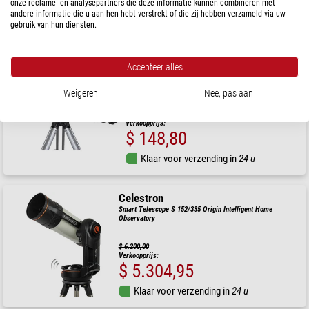
onze reclame- en analysepartners die deze informatie kunnen combineren met
andere informatie die u aan hen hebt verstrekt of die zij hebben verzameld via uw
Klaar voor verzending in
24 u
gebruik van hun diensten.
Meade
Accepteer alles
Telescoop AC 70/700 Infinity AZ
Weigeren
Nee, pas aan
$ 191,00
Verkoopprijs:
$ 148,80
Klaar voor verzending in
24 u
Celestron
Smart Telescope S 152/335 Origin Intelligent Home
Observatory
$ 6.200,00
Verkoopprijs:
$ 5.304,95
Klaar voor verzending in
24 u