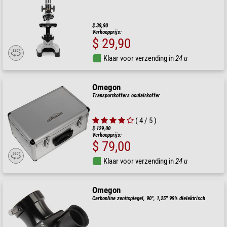
$ 39,90
Verkoopprijs:
$ 29,90
Klaar voor verzending in
24 u
Omegon
Transportkoffers oculairkoffer
( 4 / 5 )
$ 129,00
Verkoopprijs:
$ 79,00
Klaar voor verzending in
24 u
Omegon
Carbonline zenitspiegel, 90°, 1,25'' 99% dielektrisch