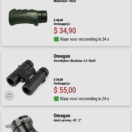
Monoculair 10x25
$ 49,90
Verkoopprijs:
$ 34,90
Klaar voor verzending in
24 u
Omegon
Verrekijkers Blackstar 2.0 10x25
$ 79,00
Verkoopprijs:
$ 55,00
Klaar voor verzending in
24 u
Omegon
Amici-prisma, 45°, 2''