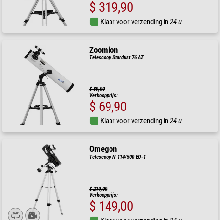
$ 319,90
Klaar voor verzending in
24 u
Zoomion
Telescoop Stardust 76 AZ
$ 89,00
Verkoopprijs:
$ 69,90
Klaar voor verzending in
24 u
Omegon
Telescoop N 114/500 EQ-1
$ 219,00
Verkoopprijs:
$ 149,00