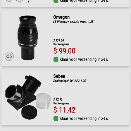
Klaar voor verzending in
24 u
Omegon
LE Planetary oculair, 9mm, 1,25"
$ 139,00
Verkoopprijs:
$ 99,00
Klaar voor verzending in
24 u
Seben
Zenitspiegel 90° AP3 1,25''
$ 17,90
Verkoopprijs:
$ 11,42
Klaar voor verzending in
24 u