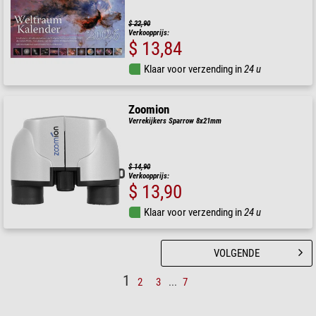
$ 22,90
Verkoopprijs:
$ 13,84
Klaar voor verzending in
24 u
Zoomion
Verrekijkers Sparrow 8x21mm
$ 14,90
Verkoopprijs:
$ 13,90
Klaar voor verzending in
24 u
VOLGENDE
1
2
3
...
7