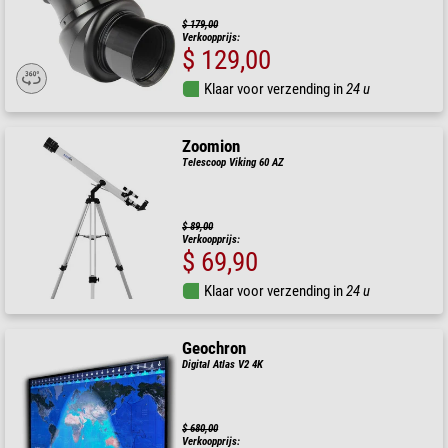
$ 179,00
Verkoopprijs:
$ 129,00
Klaar voor verzending in
24 u
Zoomion
Telescoop Viking 60 AZ
$ 89,00
Verkoopprijs:
$ 69,90
Klaar voor verzending in
24 u
Geochron
Digital Atlas V2 4K
$ 680,00
Verkoopprijs: