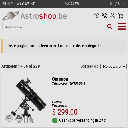
SHOP
MAGAZINE
%SALE%
NL / $
Deze pagina toont alleen onze koopjes in deze categorie.
Artikelen 1 - 36 of 229
Sorteer op:
Omegon
Telescoop N 150/750 EQ-3
$ 339,00
Verkoopprijs:
$ 299,00
Klaar voor verzending in
24 u