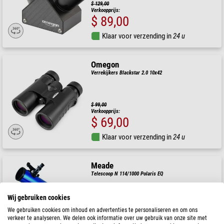
$ 129,00
Verkoopprijs:
$ 89,00
Klaar voor verzending in
24 u
Omegon
Verrekijkers Blackstar 2.0 10x42
$ 99,00
Verkoopprijs:
$ 69,00
Klaar voor verzending in
24 u
Meade
Telescoop N 114/1000 Polaris EQ
Wij gebruiken cookies
$ 449,00
We gebruiken cookies om inhoud en advertenties te personaliseren en om ons
Verkoopprijs:
verkeer te analyseren. We delen ook informatie over uw gebruik van onze site met
$ 287,22