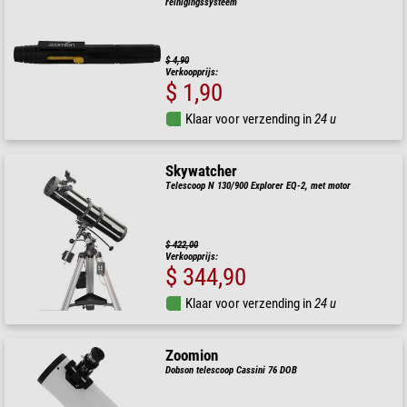
reinigingssysteem
$ 4,90
Verkoopprijs:
$ 1,90
Klaar voor verzending in
24 u
Skywatcher
Telescoop N 130/900 Explorer EQ-2, met motor
$ 422,00
Verkoopprijs:
$ 344,90
Klaar voor verzending in
24 u
Zoomion
Dobson telescoop Cassini 76 DOB