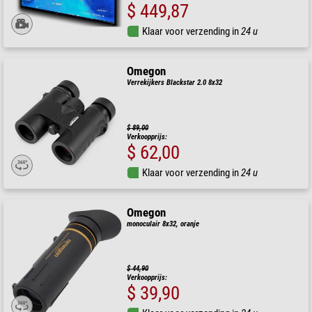
$ 449,87
Klaar voor verzending in
24 u
Omegon
Verrekijkers Blackstar 2.0 8x32
$ 89,00
Verkoopprijs:
$ 62,00
Klaar voor verzending in
24 u
Omegon
monoculair 8x32, oranje
$ 44,90
Verkoopprijs:
$ 39,90