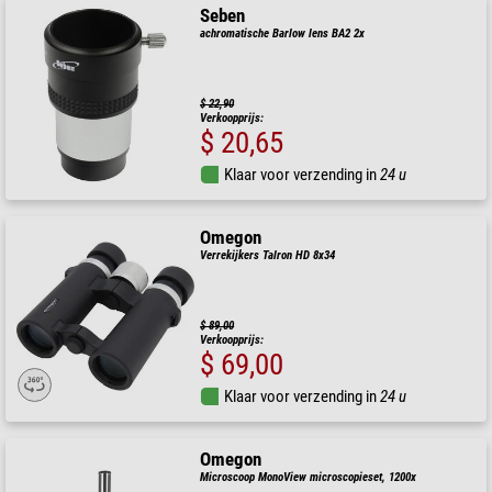
Seben
achromatische Barlow lens BA2 2x
$ 22,90
Verkoopprijs:
$ 20,65
Klaar voor verzending in
24 u
Omegon
Verrekijkers Talron HD 8x34
$ 89,00
Verkoopprijs:
$ 69,00
Klaar voor verzending in
24 u
Omegon
Microscoop MonoView microscopieset, 1200x