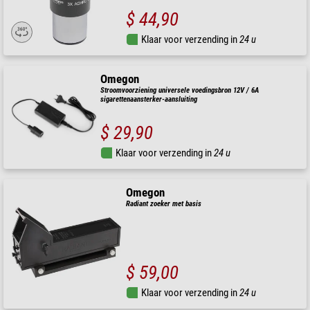
$ 44,90
Klaar voor verzending in
24 u
Omegon
Stroomvoorziening universele voedingsbron 12V / 6A
sigarettenaansterker-aansluiting
$ 29,90
Klaar voor verzending in
24 u
Omegon
Radiant zoeker met basis
$ 59,00
Klaar voor verzending in
24 u