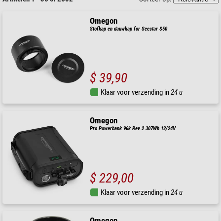
Omegon
Stofkap en dauwkap for Seestar S50
$ 39,90
Klaar voor verzending in
24 u
Omegon
Pro Powerbank 96k Rev 2 307Wh 12/24V
$ 229,00
Klaar voor verzending in
24 u
Omegon