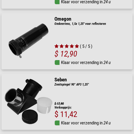
Klaar voor verzending in
24 u
Omegon
Omkeerlens, 1,5x 1,25" voor reflectoren
( 5 / 5 )
$ 12,90
Klaar voor verzending in
24 u
Seben
Zenitspiegel 90° AP3 1,25''
$ 17,90
Verkoopprijs:
$ 11,42
Klaar voor verzending in
24 u