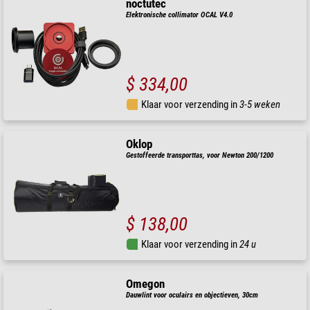
noctutec
Elektronische collimator OCAL V4.0
$ 334,00
Klaar voor verzending in
3-5 weken
Oklop
Gestoffeerde transporttas, voor Newton 200/1200
$ 138,00
Klaar voor verzending in
24 u
Omegon
Dauwlint voor oculairs en objectieven, 30cm