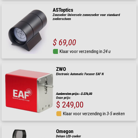
ASToptics
Zonzoeker Universele zonnezoeker voor standaard
zoekerschoen
$ 69,00
Klaar voor verzending in
24 u
ZWO
Electronic Automatic Focuser EAF N
Aanbevolen prijs: $ 276,00
Onze prijs:
$ 249,00
Klaar voor verzending in
3-5 weken
Omegon
Deluxe LED-zoeker