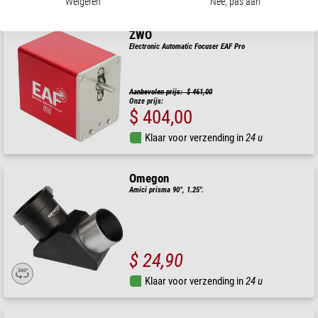
Weigeren
Nee, pas aan
ZWO
Electronic Automatic Focuser EAF Pro
Aanbevolen prijs: $ 461,00
Onze prijs:
$ 404,00
Klaar voor verzending in
24 u
Omegon
Amici prisma 90°, 1.25".
$ 24,90
Klaar voor verzending in
24 u