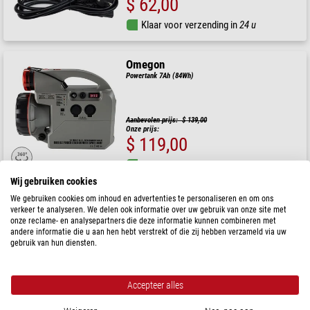
$ 62,00
Klaar voor verzending in
24 u
Omegon
Powertank 7Ah (84Wh)
Aanbevolen prijs: $ 139,00
Onze prijs:
$ 119,00
Klaar voor verzending in
24 u
Wij gebruiken cookies
We gebruiken cookies om inhoud en advertenties te personaliseren en om ons
Omegon
verkeer te analyseren. We delen ook informatie over uw gebruik van onze site met
Dauwlint 20cm, voor 50mm zoeker
onze reclame- en analysepartners die deze informatie kunnen combineren met
andere informatie die u aan hen hebt verstrekt of die zij hebben verzameld via uw
gebruik van hun diensten.
Aanbevolen prijs: $ 79,00
Onze prijs:
$ 59,00
Accepteer alles
Klaar voor verzending in
24 u