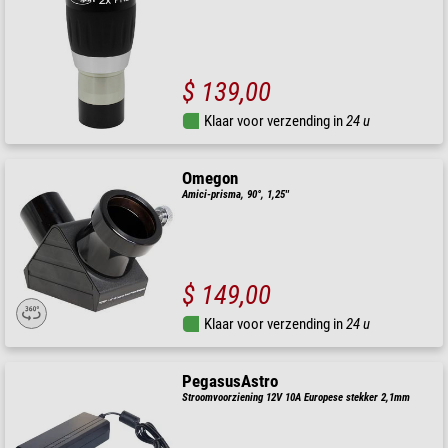
$ 139,00
Klaar voor verzending in
24 u
Omegon
Amici-prisma, 90°, 1,25''
$ 149,00
Klaar voor verzending in
24 u
PegasusAstro
Stroomvoorziening 12V 10A Europese stekker 2,1mm