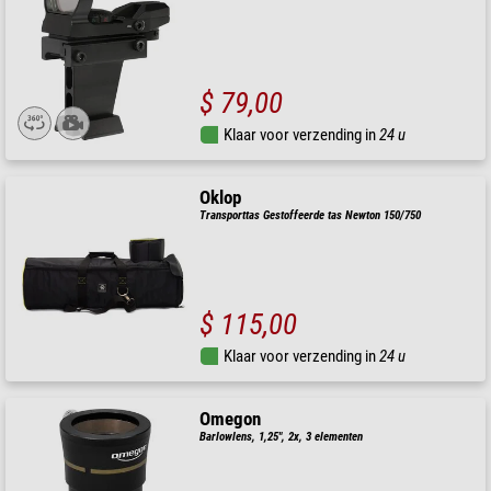
$ 79,00
Klaar voor verzending in
24 u
Oklop
Transporttas Gestoffeerde tas Newton 150/750
$ 115,00
Klaar voor verzending in
24 u
Omegon
Barlowlens, 1,25", 2x, 3 elementen