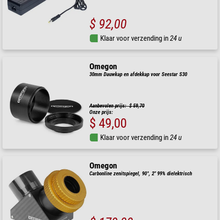
$ 92,00
Klaar voor verzending in
24 u
Omegon
30mm Dauwkap en afdekkap voor Seestar S30
Aanbevolen prijs: $ 59,70
Onze prijs:
$ 49,00
Klaar voor verzending in
24 u
Omegon
Carbonline zenitspiegel, 90°, 2" 99% dielektrisch