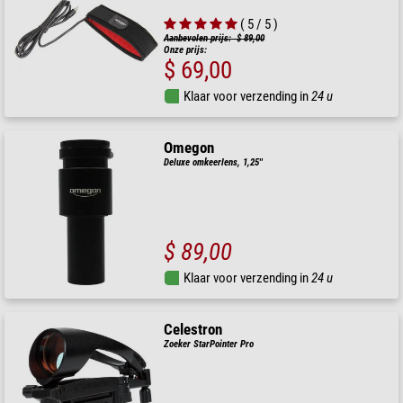
( 5 / 5 )
Aanbevolen prijs: $ 89,00
Onze prijs:
$ 69,00
Klaar voor verzending in
24 u
Omegon
Deluxe omkeerlens, 1,25''
$ 89,00
Klaar voor verzending in
24 u
Celestron
Zoeker StarPointer Pro