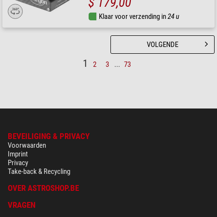
$ 179,00
Klaar voor verzending in
24 u
VOLGENDE
1
2
3
...
73
BEVEILIGING & PRIVACY
Voorwaarden
Imprint
Privacy
Take-back & Recycling
OVER ASTROSHOP.BE
VRAGEN