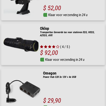
$ 52,00
Klaar voor verzending in
24 u
Oklop
Transporttas Gevoerde tas voor statieven EQ5, HEQ5,
AZEQ5, AVX
( 4 / 5 )
$ 92,00
Klaar voor verzending in
24 u
Omegon
Power Hub C28 3x 12V + 4x USB
$ 29,90