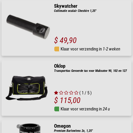
Skywatcher
Collimatie oculair Cheshire 1,25"
$ 49,90
Klaar voor verzending in
1-2 weken
Oklop
Transporttas Gevoerde tas voor Maksutov 90, 102 en 127
( 1 / 5 )
$ 115,00
Klaar voor verzending in
24 u
Omegon
Premium Barlowlens 2x, 1,25"