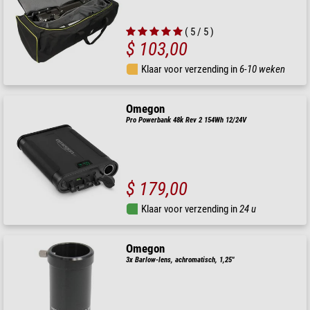
( 5 / 5 )
$ 103,00
Klaar voor verzending in
6-10 weken
Omegon
Pro Powerbank 48k Rev 2 154Wh 12/24V
$ 179,00
Klaar voor verzending in
24 u
Omegon
3x Barlow-lens, achromatisch, 1,25"