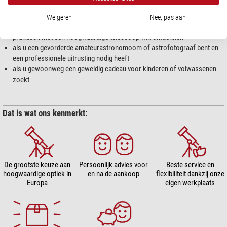
als u een groot natuurliefhebber bent en het universum eindelijk met
eigen ogen wilt beleven
Weigeren
Nee, pas aan
als u een wetenschappelijke interesse koestert en de verbanden nu ook
praktisch met een hoogwaardige telescoop wilt ontdekken
als u een gevorderde amateurastronomoom of astrofotograaf bent en
een professionele uitrusting nodig heeft
als u gewoonweg een geweldig cadeau voor kinderen of volwassenen
zoekt
Dat is wat ons kenmerkt:
Beste service en
De grootste keuze aan
Persoonlijk advies voor
flexibiliteit dankzij onze
hoogwaardige optiek in
en na de aankoop
eigen werkplaats
Europa