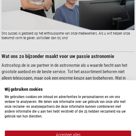
Ons succes is gestoeld op het enthousiasme van onze medewerkers. Als u wilt helpen onze
toekomst vorm te geven, solliciteer dan bij ons!
Wat ons zo bijzonder maakt voor uw passie astronomie
Astroshop.de is uw partner in de astronomie als u waarde hecht aan het
grootste aanbod en de beste service. Tot het assortiment behoren niet
alleen telescopen, maar ook een enorme keuze aan toebehoren. Wat in
1999 begon als een klein bedrijfje in de garage van de broers Dominik en
Wij gebruiken cookies
Ben Schwarz is nu de grootste dealer van telescopen in Europa, met meer
dan 120 medewerkers en vestigingen en showrooms in acht landen.
We gebruiken cookies om inhoud en advertenties te personaliseren en om ons
verkeer te analyseren. We delen ook informatie over uw gebruik van onze site met
onze reclame- en analysepartners die deze informatie kunnen combineren met
andere informatie die u aan hen hebt verstrekt of die zij hebben verzameld via uw
gebruik van hun diensten.
Astroshop.be is perfect:
als u als beginner in de astronomie nog niet weet welke telescoop of
verrekijker voor u het meest geschikt is
Accepteer alles