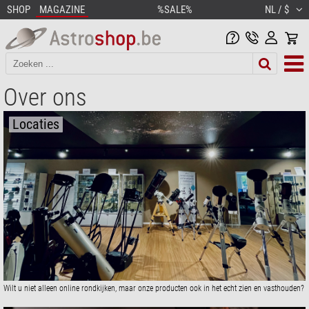
SHOP
MAGAZINE
%SALE%
NL / $
Over ons
Locaties
Wilt u niet alleen online rondkijken, maar onze producten ook in het echt zien en vasthouden?