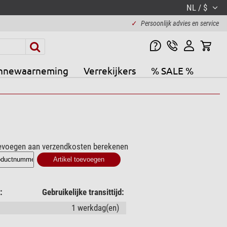
NL / $
✓
Persoonlijk advies en service
nnewaarneming
Verrekijkers
% SALE %
oevoegen aan verzendkosten berekenen
:
Gebruikelijke transittijd:
1 werkdag(en)