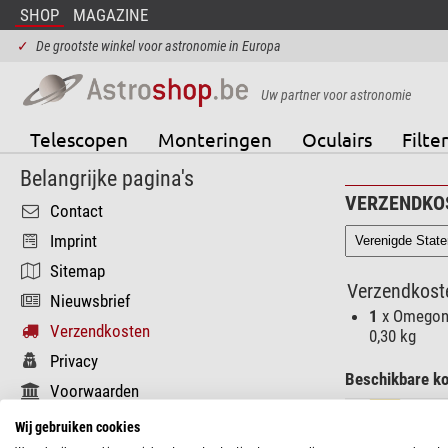
SHOP
MAGAZINE
✓
De grootste winkel voor astronomie in Europa
Uw partner voor astronomie
Telescopen
Monteringen
Oculairs
Filter
Belangrijke pagina's
VERZENDKOS
Contact
Imprint
Sitemap
Verzendkoste
Nieuwsbrief
1
x Omegon 
Verzendkosten
0,30 kg
Privacy
Beschikbare ko
Voorwaarden
DH
Functionele pagina's
Wij gebruiken cookies