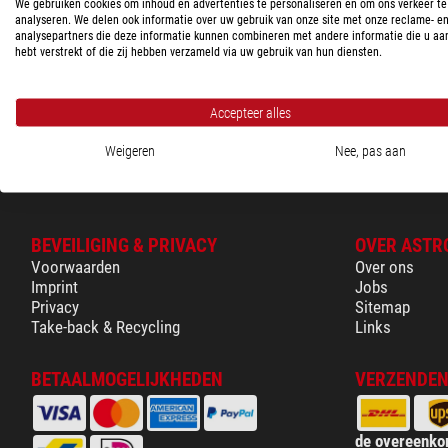
We gebruiken cookies om inhoud en advertenties te personaliseren en om ons verkeer te
Winkelwagen
analyseren. We delen ook informatie over uw gebruik van onze site met onze reclame- e
analysepartners die deze informatie kunnen combineren met andere informatie die u aa
Glossarium
Het volledige
hebt verstrekt of die zij hebben verzameld via uw gebruik van hun diensten.
Accepteer alles
Weigeren
Nee, pas aan
BEVEILIGING & PRIVACY
OVER ASTR
Voorwaarden
Over ons
Imprint
Jobs
Privacy
Sitemap
Take-back & Recycling
Links
BETAALMOGELIJKHEDEN
VERZENDEN
de overeenko