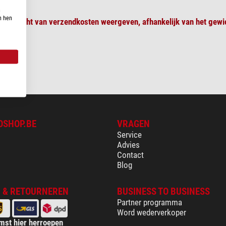
n
n hen
 overzicht van verzendkosten weergeven, afhankelijk van het gewic
OSHOP.BE
VRAGEN
Service
Advies
Contact
Blog
 & RETOURNEREN
BUSINESS TO BUSINESS
Partner programma
Word wederverkoper
mst hier herroepen