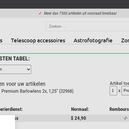
✓
Meer dan 7500 artikelen uit voorraad leverbaar
s
Telescoop accessoires
Astrofotografie
Zo
TEN TABEL:
n voor uw artikelen
Artikel t
x
Premium Barlowlens 2x, 1,25" (32968)
erierdienst:
Normaal:
Rembours
L Express
$ 24,90
-/-