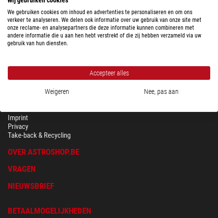
We gebruiken cookies om inhoud en advertenties te personaliseren en om ons
Het volledige overzicht van verzendkosten weergeven, afhankelijk van
verkeer te analyseren. We delen ook informatie over uw gebruik van onze site met
het gewicht van het pakket voor het land dat hierboven is geselecteerd.
onze reclame- en analysepartners die deze informatie kunnen combineren met
andere informatie die u aan hen hebt verstrekt of die zij hebben verzameld via uw
gebruik van hun diensten.
Accepteer alles
Weigeren
Nee, pas aan
BEVEILIGING & PRIVACY
Voorwaarden
Imprint
Privacy
Take-back & Recycling
OVER ASTROSHOP.BE
VRAGEN
NIEUWSBRIEF
BETAALMOGELIJKHEDEN