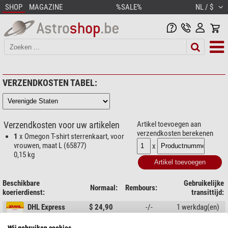
SHOP
MAGAZINE
%SALE%
NL / $
VERZENDKOSTEN TABEL:
Verzendkosten voor uw artikelen
Artikel toevoegen aan
verzendkosten berekenen
1
x Omegon T-shirt sterrenkaart, voor
vrouwen, maat L (65877)
x
0,15 kg
Beschikbare
Gebruikelijke
Normaal:
Rembours:
koerierdienst:
transittijd:
DHL Express
$ 24,90
-/-
1 werkdag(en)
Wij gebruiken cookies