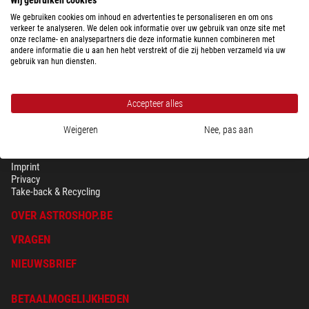
Klaar voor verzending in
24 u
We gebruiken cookies om inhoud en advertenties te personaliseren en om ons
verkeer te analyseren. We delen ook informatie over uw gebruik van onze site met
onze reclame- en analysepartners die deze informatie kunnen combineren met
andere informatie die u aan hen hebt verstrekt of die zij hebben verzameld via uw
gebruik van hun diensten.
Accepteer alles
Weigeren
Nee, pas aan
BEVEILIGING & PRIVACY
Voorwaarden
Imprint
Privacy
Take-back & Recycling
OVER ASTROSHOP.BE
VRAGEN
NIEUWSBRIEF
BETAALMOGELIJKHEDEN