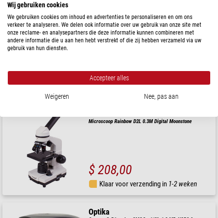
Wij gebruiken cookies
Bresser
We gebruiken cookies om inhoud en advertenties te personaliseren en om ons
Camera MikroCamII, color, CMOS, 0.4 MP, USB 3.0
verkeer te analyseren. We delen ook informatie over uw gebruik van onze site met
onze reclame- en analysepartners die deze informatie kunnen combineren met
andere informatie die u aan hen hebt verstrekt of die zij hebben verzameld via uw
gebruik van hun diensten.
$ 920,00
Accepteer alles
Klaar voor verzending in
24 u
Weigeren
Nee, pas aan
Levenhuk
Microscoop Rainbow D2L 0.3M Digital Moonstone
$ 208,00
Klaar voor verzending in
1-2 weken
Optika