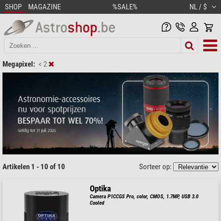
SHOP
MAGAZINE
%SALE%
NL / $
Megapixel:
< 2
Artikelen 1 - 10 of 10
Sorteer op:
Optika
Camera P1CCGS Pro, color, CMOS, 1.7MP, USB 3.0
Cooled