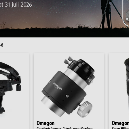
66
Omegon
Omego
Crayford-focuser, 2 inch, voor Newton-
Super Plössl