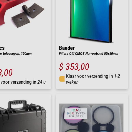
cs
Baader
or telescopen, 100mm
Filters OIII CMOS Narrowband 50x50mm
$ 353,00
3,00
Klaar voor verzending in
1-2
 voor verzending in
24 u
weken