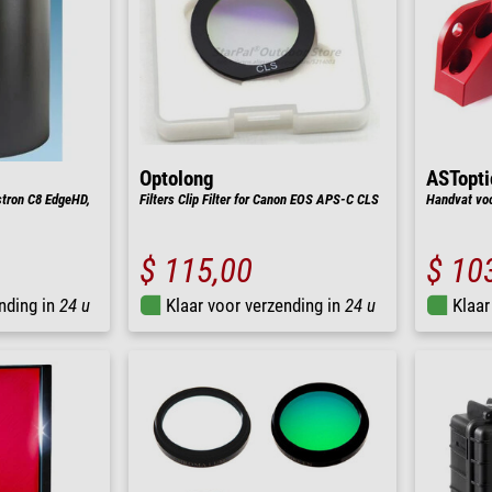
Optolong
ASTopti
stron C8 EdgeHD,
Filters Clip Filter for Canon EOS APS-C CLS
Handvat vo
$ 115,00
$ 10
nding in
24 u
Klaar voor verzending in
24 u
Klaar