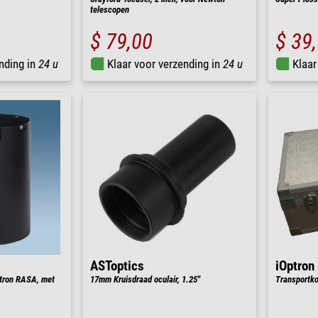
telescopen
$ 79,00
$ 39
nding in
24 u
Klaar voor verzending in
24 u
Klaar
ASToptics
iOptron
tron RASA, met
17mm Kruisdraad oculair, 1.25"
Transportk