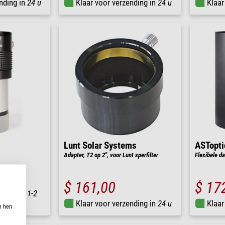
nding in
24 u
Klaar voor verzending in
24 u
Klaar
Lunt Solar Systems
ASTopti
Adapter, T2 op 2", voor Lunt sperfilter
Flexibele d
$ 161,00
$ 17
nding in
1-2
n
Klaar voor verzending in
24 u
Klaar
n hen