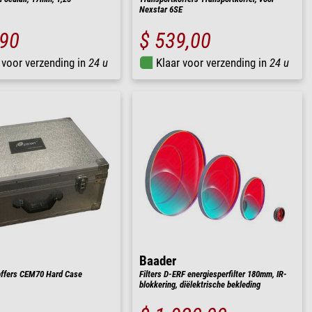
Nexstar 6SE
,90
$ 539,00
 voor verzending in
24 u
Klaar voor verzending in
24 u
Baader
offers CEM70 Hard Case
Filters D-ERF energiesperfilter 180mm, IR-
blokkering, diëlektrische bekleding