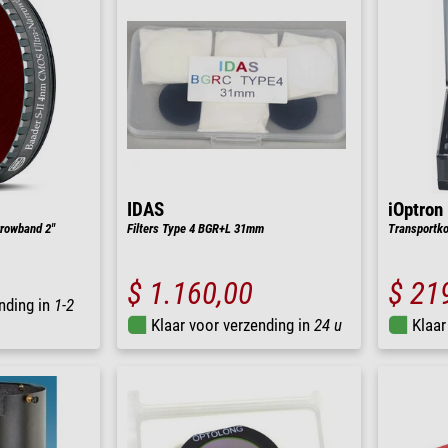
IDAS
iOptron
rrowband 2"
Filters Type 4 BGR+L 31mm
Transportk
$ 1.160,00
$ 21
nding in
1-2
Klaar voor verzending in
24 u
Klaar