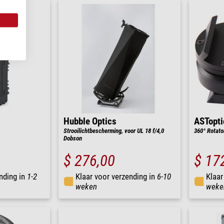
Hubble Optics
ASTopti
Strooilichtbescherming, voor UL 18 f/4,0
360° Rotator
Dobson
$ 276,00
$ 17
nding in
1-2
Klaar voor verzending in
6-10
Klaar
weken
weke