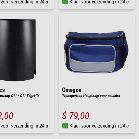
 voor verzending in
24 u
Klaar voor verzending in
24 u
cs
Omegon
auwkap C11 / C11 EdgeHD
Transporttas Heuptasje voor oculairs
2,00
$ 79,00
 voor verzending in
24 u
Klaar voor verzending in
24 u