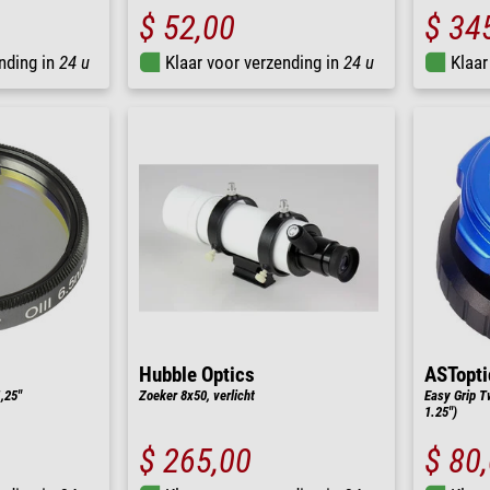
$ 52,00
$ 34
nding in
24 u
Klaar voor verzending in
24 u
Klaar
Hubble Optics
ASTopti
1,25"
Zoeker 8x50, verlicht
Easy Grip T
1.25")
$ 265,00
$ 80