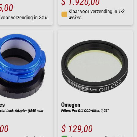
$ 1.920,00
5,00
Klaar voor verzending in
1-2
 voor verzending in
24 u
weken
cs
Omegon
wist Lock Adapter (M48 naar
Filters Pro OIII CCD-filter, 1,25''
,00
$ 129,00