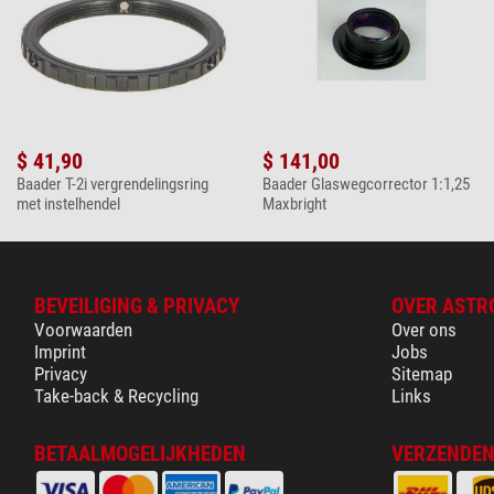
$ 41,90
$ 141,00
Baader T-2i vergrendelingsring
Baader Glaswegcorrector 1:1,25
met instelhendel
Maxbright
BEVEILIGING & PRIVACY
OVER ASTR
Voorwaarden
Over ons
Imprint
Jobs
Privacy
Sitemap
Take-back & Recycling
Links
BETAALMOGELIJKHEDEN
VERZENDEN