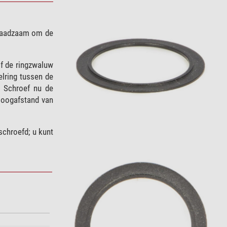
 raadzaam om de
of de ringzwaluw
elring tussen de
. Schroef nu de
e oogafstand van
schroefd; u kunt