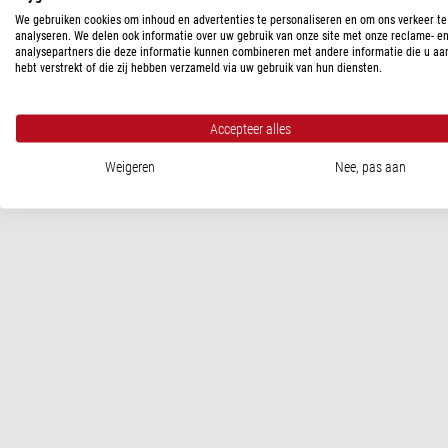
Ontwerp
We gebruiken cookies om inhoud en advertenties te personaliseren en om ons verkeer te
analyseren. We delen ook informatie over uw gebruik van onze site met onze reclame- e
analysepartners die deze informatie kunnen combineren met andere informatie die u aa
hebt verstrekt of die zij hebben verzameld via uw gebruik van hun diensten.
PRODUCTVEILIGHEID
Fabrikant:
Baader Planetarium GmbH, Zur Sternwarte, 82291 Ma
Accepteer alles
Weigeren
Nee, pas aan