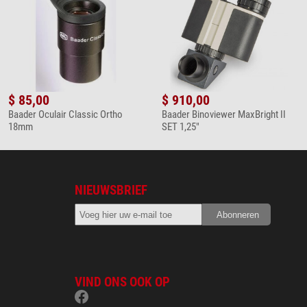
$ 85,00
$ 910,00
Baader Oculair Classic Ortho
Baader Binoviewer MaxBright II
18mm
SET 1,25"
NIEUWSBRIEF
VIND ONS OOK OP