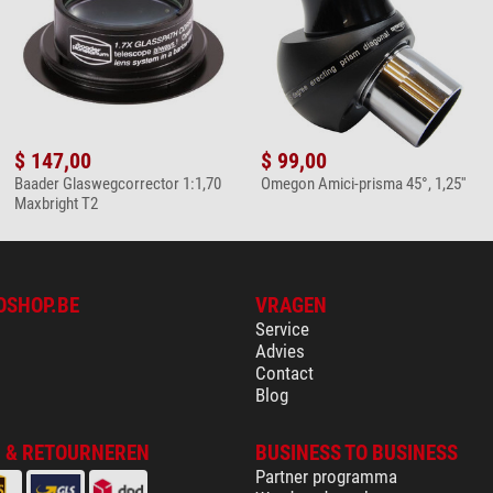
$ 147,00
$ 99,00
Baader Glaswegcorrector 1:1,70
Omegon Amici-prisma 45°, 1,25''
Maxbright T2
OSHOP.BE
VRAGEN
Service
Advies
Contact
Blog
 & RETOURNEREN
BUSINESS TO BUSINESS
Partner programma