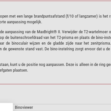
scopen met een lange brandpuntsafstand (f/10 of langzamer) is het
korte aanpassing mogelijk.
or de aanpassing van de MaxBright® II. Verwijder de T2-wartelmoer 
 op de buitenschroefdraad van het T2-prisma en plaats de bino-inst
aar de binoculair wijzen en de gladde zijde naar het zenitprisma
in de gewenste stand vast. De bino-instelring zorgt ervoor dat u d
taan, kunt u de positie nog aanpassen. Deze is alleen in de ring ge
efgaten plaatsen.
Binoviewer