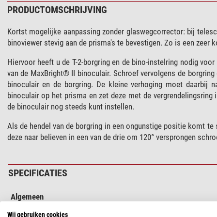
PRODUCTOMSCHRIJVING
Kortst mogelijke aanpassing zonder glaswegcorrector: bij tele
binoviewer stevig aan de prisma's te bevestigen. Zo is een zeer 
Hiervoor heeft u de T-2-borgring en de bino-instelring nodig vo
van de MaxBright® II binoculair. Schroef vervolgens de borgring
binoculair en de borgring. De kleine verhoging moet daarbij n
binoculair op het prisma en zet deze met de vergrendelingsring 
de binoculair nog steeds kunt instellen.
Als de hendel van de borgring in een ongunstige positie komt te s
deze naar believen in een van de drie om 120° versprongen schro
SPECIFICATIES
Algemeen
Type
Wij gebruiken cookies