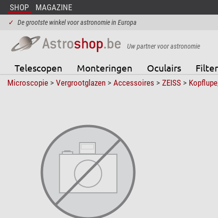
SHOP
MAGAZINE
✓
De grootste winkel voor astronomie in Europa
Uw partner voor astronomie
Telescopen
Monteringen
Oculairs
Filter
Microscopie
>
Vergrootglazen
>
Accessoires
>
ZEISS
>
Kopflup