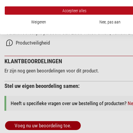
Accepteer alles
PRODUCTVEILIGHEID
Weigeren
Nee, pas aan
Fabrikant:
Carl Zeiss Vision GmbH, Turnstr. 27, 73430 Aalen, DE
Verantwoordelijke persoon:
Carl Zeiss Vision GmbH, Turnstr. 27
Productveiligheid
KLANTBEOORDELINGEN
Er zijn nog geen beoordelingen voor dit product.
Stel uw eigen beoordeling samen:
Heeft u specifieke vragen over uw bestelling of producten?
Ne
Voeg nu uw beoordeling toe.