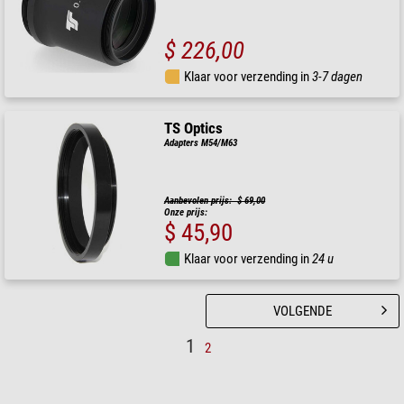
$ 226,00
Klaar voor verzending in
3-7 dagen
TS Optics
Adapters M54/M63
Aanbevolen prijs: $ 69,00
Onze prijs:
$ 45,90
Klaar voor verzending in
24 u
VOLGENDE
1
2