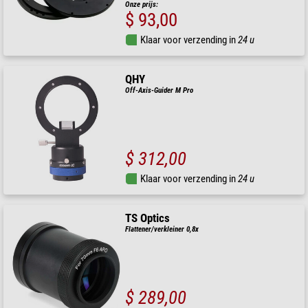
Onze prijs:
$ 93,00
Klaar voor verzending in
24 u
QHY
Off-Axis-Guider M Pro
$ 312,00
Klaar voor verzending in
24 u
TS Optics
Flattener/verkleiner 0,8x
$ 289,00