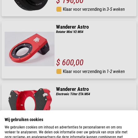
$ 196,00
Klaar voor verzending in
3-5 weken
Wanderer Astro
Rotator Mini V2 M54
$ 600,00
Klaar voor verzending in
1-2 weken
Wanderer Astro
Electronic Tilter ETA M54
Wij gebruiken cookies
$ 1.270,00
We gebruiken cookies om inhoud en advertenties te personaliseren en om ons
verkeer te analyseren. We delen ook informatie over uw gebruik van onze site met
Klaar voor verzending in
24 u
onze reclame- en analysepartners die deze informatie kunnen combineren met