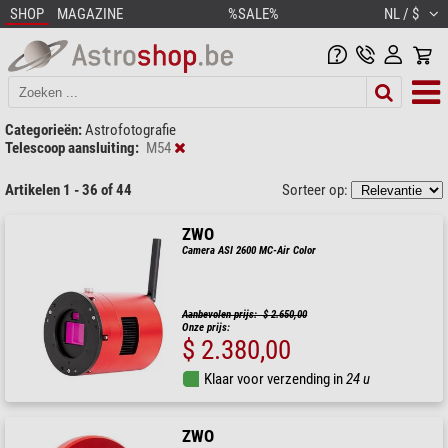
SHOP
MAGAZINE
%SALE%
NL / $
Categorieën:
Astrofotografie
Telescoop aansluiting:
M54
Artikelen 1 - 36 of 44
Sorteer op:
ZWO
Camera ASI 2600 MC-Air Color
Aanbevolen prijs: $ 2.650,00
Onze prijs:
$ 2.380,00
Klaar voor verzending in
24 u
ZWO