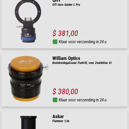
QHY
Off-Axis-Guider L Pro
$ 381,00
Klaar voor verzending in
24 u
William Optics
Beeldveldegalisator Flat61R, voor ZenithStar 61
$ 380,00
Klaar voor verzending in
24 u
Askar
Flattener 1,0x