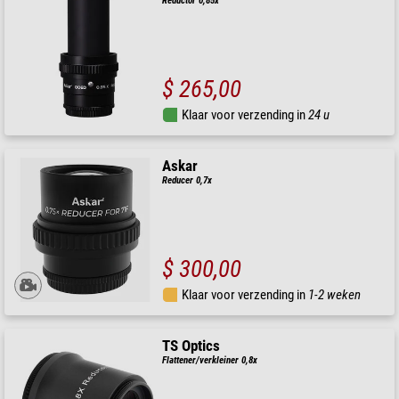
Reductor 0,85x
$ 265,00
Klaar voor verzending in
24 u
Askar
Reducer 0,7x
$ 300,00
Klaar voor verzending in
1-2 weken
TS Optics
Flattener/verkleiner 0,8x