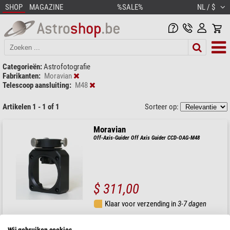
SHOP
MAGAZINE
%SALE%
NL / $
Categorieën:
Astrofotografie
Fabrikanten:
Moravian
Telescoop aansluiting:
M48
Artikelen 1 - 1 of 1
Sorteer op:
Moravian
Off-Axis-Guider Off Axis Guider CCD-OAG-M48
$ 311,00
Klaar voor verzending in
3-7 dagen
Wij gebruiken cookies