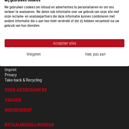
We gebruiken cookies om inhoud en advertenties te personaliseren en om ons
verkeer te analyseren. We delen ook informatie over uw gebruik van onze site met
onze reclame- en analysepartners die deze informatie kunnen combineren met
andere informatie die u aan hen hebt verstrekt of die zij hebben verzameld via uw
gebruik van hun diensten.
Accepteer alles
Weigeren
Nee, pas aan
BEVEILIGING & PRIVACY
Voorwaarden
Imprint
Privacy
Take-back & Recycling
OVER ASTROSHOP.BE
VRAGEN
NIEUWSBRIEF
BETAALMOGELIJKHEDEN