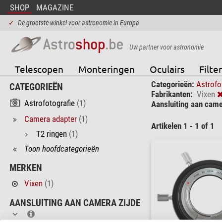
SHOP
MAGAZINE
✓
De grootste winkel voor astronomie in Europa
Uw partner voor astronomie
Telescopen
Monteringen
Oculairs
Filter
Categorieën:
Astrofo
CATEGORIEËN
Fabrikanten:
Vixen
Astrofotografie
(1)
Aansluiting aan came
Camera adapter
(1)
Artikelen 1 - 1 of 1
T2 ringen
(1)
Toon hoofdcategorieën
MERKEN
Vixen
(1)
AANSLUITING AAN CAMERA ZIJDE