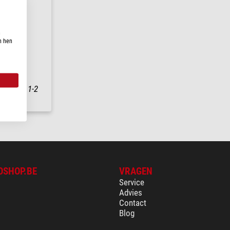
n
n hen
nding in
1-2
OSHOP.BE
VRAGEN
Service
Advies
Contact
Blog