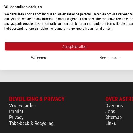
Nikon-Bajonett
(1)
Wij gebruiken cookies
We gebruiken cookies om inhoud en advertenties te personaliseren en om ons verkeer te
TELESCOOP AANSLUITING
analyseren. We delen ook informatie over uw gebruik van onze site met onze reclame- e
Vixen
analysepartners die deze informatie kunnen combineren met andere informatie die u aa
M60
(1)
hebt verstrekt of die zij hebben verzameld via uw gebruik van hun diensten.
Adapters 60DX voor Nikon
PRIJS
$ 147,00
120 - 170 $
(1)
Accepteer alles
Klaar voor verze
weken
LEVERINGS STATUS
Weigeren
Nee, pas aan
korte termijn
(1)
BEVEILIGING & PRIVACY
OVER ASTR
Voorwaarden
Over ons
Imprint
Jobs
Privacy
Sitemap
Take-back & Recycling
Links