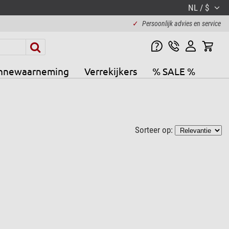
NL / $
✓
Persoonlijk advies en service
nnewaarneming
Verrekijkers
% SALE %
Sorteer op: