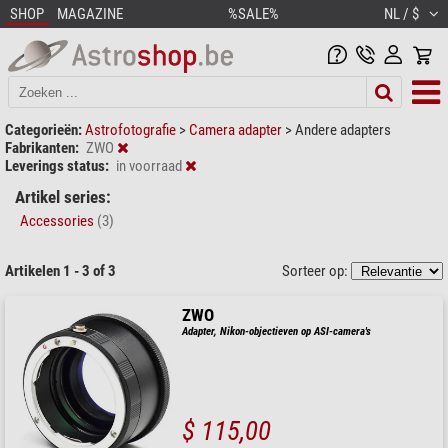
SHOP
MAGAZINE
%SALE%
NL / $
Categorieën:
Astrofotografie
>
Camera adapter
>
Andere adapters
Fabrikanten:
ZWO
Leverings status:
in voorraad
Artikel series:
Accessories
(3)
Artikelen 1 - 3 of 3
Sorteer op:
ZWO
Adapter, Nikon-objectieven op ASI-camera's
$ 115,00