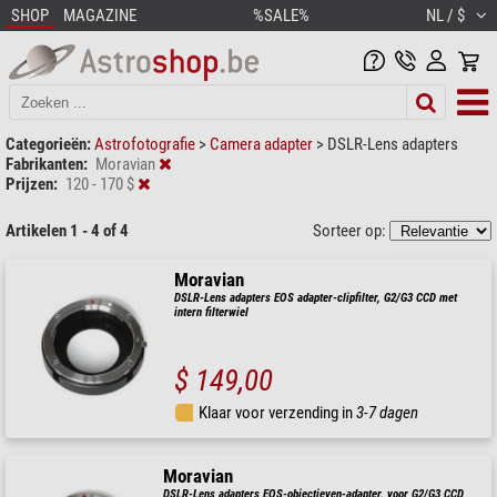
SHOP
MAGAZINE
%SALE%
NL / $
Categorieën:
Astrofotografie
>
Camera adapter
>
DSLR-Lens adapters
Fabrikanten:
Moravian
Prijzen:
120 - 170 $
Artikelen 1 - 4 of 4
Sorteer op:
Moravian
DSLR-Lens adapters EOS adapter-clipfilter, G2/G3 CCD met
intern filterwiel
$ 149,00
Klaar voor verzending in
3-7 dagen
Moravian
DSLR-Lens adapters EOS-objectieven-adapter, voor G2/G3 CCD