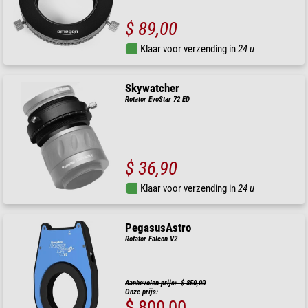
$ 89,00
Klaar voor verzending in
24 u
Skywatcher
Rotator EvoStar 72 ED
$ 36,90
Klaar voor verzending in
24 u
PegasusAstro
Rotator Falcon V2
Aanbevolen prijs: $ 850,00
Onze prijs:
$ 800,00