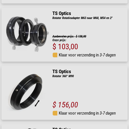
TS Optics
Rotator Rotatieadapter M63 naar M68, M54 en 2"
Aanbevolen prijs: $ 138,00
Onze prijs:
$ 103,00
Klaar voor verzending in
3-7 dagen
TS Optics
Rotator 360° M90
$ 156,00
Klaar voor verzending in
3-7 dagen