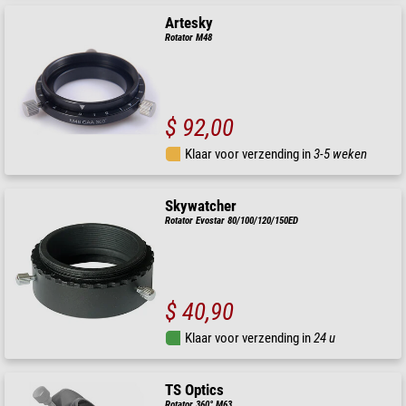
Artesky
Rotator M48
$ 92,00
Klaar voor verzending in
3-5 weken
Skywatcher
Rotator Evostar 80/100/120/150ED
$ 40,90
Klaar voor verzending in
24 u
TS Optics
Rotator 360° M63