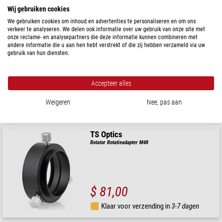
Klaar voor verzending in
3-7 dagen
Wij gebruiken cookies
We gebruiken cookies om inhoud en advertenties te personaliseren en om ons
verkeer te analyseren. We delen ook informatie over uw gebruik van onze site met
PrimaLuceLab
onze reclame- en analysepartners die deze informatie kunnen combineren met
ARCO 2" Camera Rotator
andere informatie die u aan hen hebt verstrekt of die zij hebben verzameld via uw
gebruik van hun diensten.
Accepteer alles
$ 810,00
Weigeren
Nee, pas aan
Klaar voor verzending in
1-2 weken
TS Optics
Rotator Rotatieadapter M48
$ 81,00
Klaar voor verzending in
3-7 dagen