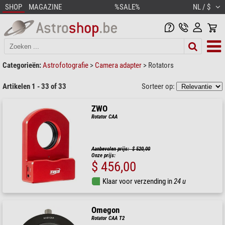
SHOP
MAGAZINE
%SALE%
NL / $
Categorieën:
Astrofotografie
>
Camera adapter
>
Rotators
Artikelen 1 - 33 of 33
Sorteer op:
ZWO
Rotator CAA
Aanbevolen prijs: $ 520,00
Onze prijs:
$ 456,00
Klaar voor verzending in
24 u
Omegon
Rotator CAA T2