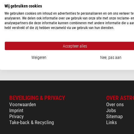
Wij gebruiken cookies
TELESCOOP AANSLUITING
We gebruiken cookies om inhoud en advertenties te personaliseren en om ons verkeer te
T2, M48, M54
(1)
analyseren. We delen ook informatie over uw gebruik van onze site met onze reclame- e
Askar
analysepartners die deze informatie kunnen combineren met andere informatie die u aa
hebt verstrekt of die zij hebben verzameld via uw gebruik van hun diensten.
Off-Axis-Guider Off-Axis 
LEVERINGS STATUS
M54
in voorraad
(1)
$ 276,00
Accepteer alles
Klaar voor verze
Weigeren
Nee, pas aan
BEVEILIGING & PRIVACY
OVER ASTR
Voorwaarden
Over ons
Imprint
Jobs
Privacy
Sitemap
Take-back & Recycling
Links