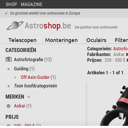
SHOP
MAGAZINE
✓
De grootste winkel voor astronomie in Europa
Uw partner voor astronomie
Telescopen
Monteringen
Oculairs
Filter
Categorieën:
Astrofo
CATEGORIEËN
Fabrikanten:
Askar
Astrofotografie
(12)
Prijzen:
230 - 350 $
Guiding
(1)
Artikelen 1 - 1 of 1
Off-Axis-Guider
(1)
Toon hoofdcategorieën
MERKEN
Askar
(1)
PRIJS
230 - 350 $
(1)