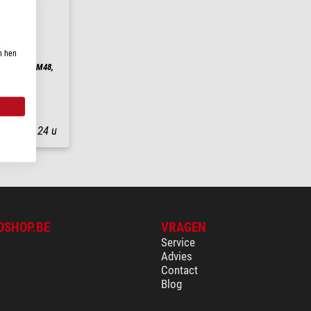
n
n hen
Guider T2, M48,
nding in
24 u
OSHOP.BE
VRAGEN
Service
Advies
Contact
Blog