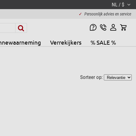
NL / $
✓
Persoonlijk advies en service
nnewaarneming
Verrekijkers
% SALE %
Sorteer op: