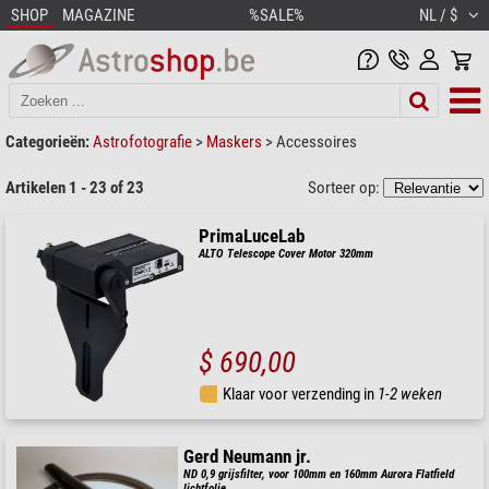
SHOP
MAGAZINE
%SALE%
NL / $
Categorieën:
Astrofotografie
>
Maskers
>
Accessoires
Artikelen 1 - 23 of 23
Sorteer op:
PrimaLuceLab
ALTO Telescope Cover Motor 320mm
$ 690,00
Klaar voor verzending in
1-2 weken
Gerd Neumann jr.
ND 0,9 grijsfilter, voor 100mm en 160mm Aurora Flatfield
lichtfolie