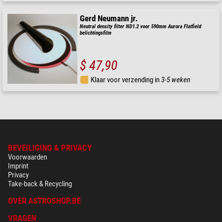
Gerd Neumann jr.
Neutral density filter ND1.2 voor 590mm Aurora Flatfield
belichtingsfilm
$ 47,90
Klaar voor verzending in
3-5 weken
BEVEILIGING & PRIVACY
Voorwaarden
Imprint
Privacy
Take-back & Recycling
OVER ASTROSHOP.BE
VRAGEN