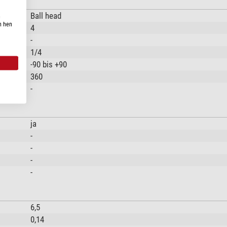
Ball head
n
n hen
4
-
1/4
-90 bis +90
360
-
ja
-
-
-
-
6,5
0,14