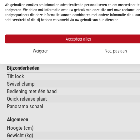
Capaciteit
We gebruiken cookies om inhoud en advertenties te personaliseren en om ons verkeer te
Type
analyseren. We delen ook informatie over uw gebruik van onze site met onze reclame- e
analysepartners die deze informatie kunnen combineren met andere informatie die u aa
Draagvermogen (kg)
hebt verstrekt of die zij hebben verzameld via uw gebruik van hun diensten.
Frictie
Cameramontageschoen draad
Accepteer alles
Hellingsbereik (°)
Zwenkbereik (°)
Weigeren
Nee, pas aan
Aantal levels
Bijzonderheden
Tilt lock
Swivel clamp
Bediening met één hand
Quick-release plaat
Panorama schaal
Algemeen
Hoogte (cm)
Gewicht (kg)