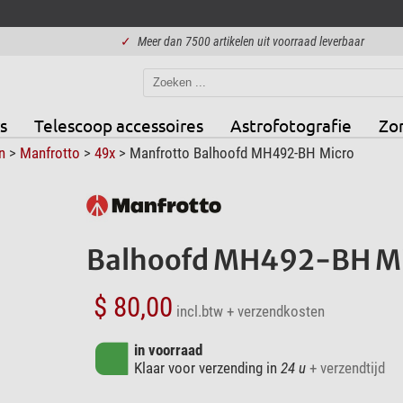
✓
Meer dan 7500 artikelen uit voorraad leverbaar
s
Telescoop accessoires
Astrofotografie
Zo
n
>
Manfrotto
>
49x
> Manfrotto Balhoofd MH492-BH Micro
Balhoofd MH492-BH M
$ 80,00
incl.btw
+ verzendkosten
in voorraad
Klaar voor verzending in
24 u
+ verzendtijd