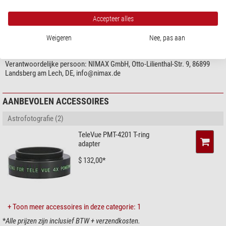
Randscherpte in vrijwel alle optische systemen
Optimaal in combinatie met H-alpha telescopen door parallelle
Accepteer alles
PRODUCTVEILIGHEID
straalgang
Weigeren
Nee, pas aan
Zeer stabiele behuizing met 2"-opname en 1,25"-reductie met
Fabrikant:
Tele Vue Optics, Inc., 32 Elkay Dr., NY 10918 Chester, US,
veerringklem
www.televue.com
2" filterdraad
Verantwoordelijke persoon:
NIMAX GmbH, Otto-Lilienthal-Str. 9, 86899
De Powermate 2" kan worden gescheiden en er kan een (optionele) T-
Landsberg am Lech, DE,
info@nimax.de
ring voor fotografie worden geplaatst.
AANBEVOLEN ACCESSOIRES
Astrofotografie (2)
TeleVue PMT-4201 T-ring
adapter
$ 132,00*
+ Toon meer accessoires in deze categorie: 1
*
Alle prijzen zijn inclusief BTW + verzendkosten.