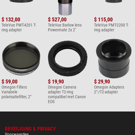
$ 132,00
$ 527,00
$ 115,00
TeleVue PMT-4201 T-
TeleVue Barlow lens
TeleVue PMT-2200 T-
ring adapter
Powermate 2x 2''
ring adapter
$ 59,00
$ 19,90
$ 29,90
Omegon Filters
Omegon Camera
Omegon Adapters
Variabele
adapter T2-ring
2"-/T2-adapter
polarisatiefilter, 2"
compatibel met Canon
EOS
BEVEILIGING & PRIVACY
Voorwaarden