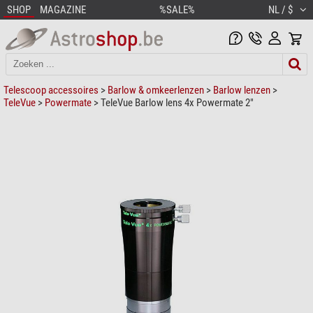
SHOP
MAGAZINE
%SALE%
NL / $
Telescoop accessoires
>
Barlow & omkeerlenzen
>
Barlow lenzen
>
TeleVue
>
Powermate
> TeleVue Barlow lens 4x Powermate 2"