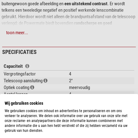
buitengewoon goede afbeelding en
een uitstekend contrast
. Er wordt
telkens een tweeledige negatief en positief werkende lenscombinatie
gebruikt. Hierdoor wordt niet alleen de brandpuntsafstand van de telescoop
verlengd: de Powermate biedt bovendien
randscherpe en goed
gecorrigeerde afbeeldingen
. De lens kan ook in zeer lichtsterke telescopen
toon meer...
worden gebruikt. In oculairs met een lange brandpuntsafstand wordt de
oogafstand niet verder vergroot, maar blijft deze constant. Het beeld
vertoont daarom geen vignettering en het vertrouwde kijkcomfort blijft
SPECIFICATIES
behouden.
Capaciteit
In tegenstelling tot normale barlow lenzen produceert de Powermate geen
Vergrotingsfactor
4
divergerende straalgangen die het beeld zouden kunnen verslechteren. Het
Telescoop aansluiting
2"
licht wordt parallel aan het oculair of de camera doorgelaten. De
Optiek coating
meervoudig
Powermate is ook geschikt voor fotografie en werkt ook hier met een
hoge
kwaliteit en het beste contrast
Aantal lenzen
.
4
Ringklem
ja
Wij gebruiken cookies
De voordelen in één oogopslag:
We gebruiken cookies om inhoud en advertenties te personaliseren en om ons
Algemeen
verkeer te analyseren. We delen ook informatie over uw gebruik van onze site met
Materiaal
Aluminium
onze reclame- en analysepartners die deze informatie kunnen combineren met
Powermate met combinatie van vier lenzen
andere informatie die u aan hen hebt verstrekt of die zij hebben verzameld via uw
Gewicht (g)
545
Geen vignettering bij observatie
gebruik van hun diensten.
Serie
Powermate
Uitzonderlijk goede beeldvorming