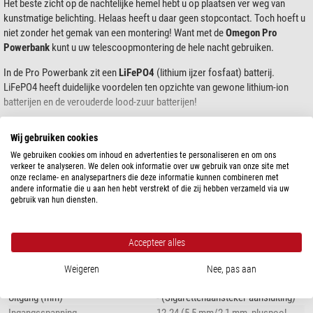
Het beste zicht op de nachtelijke hemel hebt u op plaatsen ver weg van
kunstmatige belichting. Helaas heeft u daar geen stopcontact. Toch hoeft u
niet zonder het gemak van een montering! Want met de
Omegon Pro
Powerbank
kunt u uw telescoopmontering de hele nacht gebruiken.
In de Pro Powerbank zit een
LiFePO4
(lithium ijzer fosfaat) batterij.
LiFePO4 heeft duidelijke voordelen ten opzichte van gewone lithium-ion
batterijen en de verouderde lood-zuur batterijen!
In tegenstelling tot de verouderde loodbatterijen is de powerbank kleiner en
Wij gebruiken cookies
lichter. Bovendien bevat een LiFePO4-batterij geen giftige zware metalen!
toon meer...
We gebruiken cookies om inhoud en advertenties te personaliseren en om ons
Vergeleken met andere lithium-ion batterijen zijn LiFePO4 batterijen
verkeer te analyseren. We delen ook informatie over uw gebruik van onze site met
onze reclame- en analysepartners die deze informatie kunnen combineren met
robuuster en betrouwbaarder:
SPECIFICATIES
andere informatie die u aan hen hebt verstrekt of die zij hebben verzameld via uw
gebruik van hun diensten.
Tijdens het ontladen behoudt de spanning een veel stabieler niveau rond
Capaciteit
12V
Uitgangsspanning
Drastisch verminderd risico op ontsteking en explosie.
12
Accepteer alles
Lange houdbaarheid, zelfs jaren zonder gebruik hebben geen negatieve
Type batterij
LiFePO4
effecten.
Capaciteit
26 (@12V, 307Wh)
Weigeren
Nee, pas aan
Stabiele prestaties, zelfs na honderden keren opladen.
Stroomsterkte (A)
max. 13
Uitgang (mm)
- (Sigarettenaansteker aansluiting)
De Omegon Pro Powerbank is verkrijgbaar in twee maten: