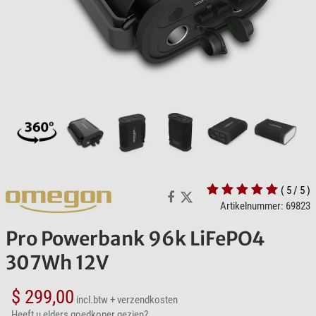
( 5 / 5 )
Artikelnummer: 69823
Pro Powerbank 96k LiFePO4
307Wh 12V
$ 299,00
incl.btw
+ verzendkosten
Heeft u elders goedkoper gezien?