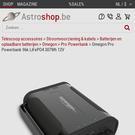
SHOP
MAGAZINE
%SALE%
NL / $
Telescoop accessoires
>
Stroomvoorziening & kabels
>
Batterijen en
oplaadbare batterijen
>
Omegon
>
Pro Powerbank
> Omegon Pro
Powerbank 96k LiFePO4 307Wh 12V