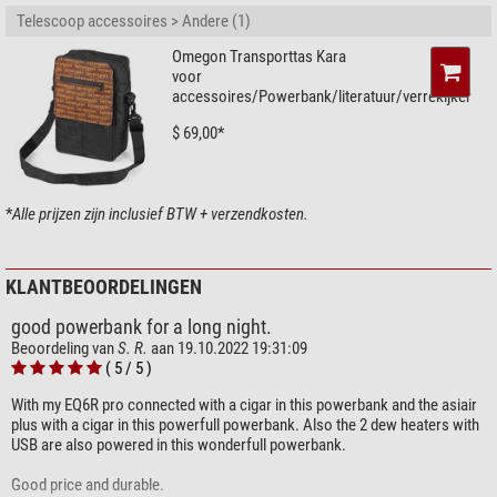
Powerbank voor de mobiele stroomvoorziening van uw telescoop
Telescoop accessoires > Andere (1)
Grote capaciteit: 154Wh (48k) / 307Wh (96k)
Omegon Transporttas Kara
Lithium-ijzerfosfaatbatterij - lichter en robuuster dan traditionele
voor
loodbatterijen, betrouwbaarder dan andere Li-ionbatterijen
accessoires/Powerbank/literatuur/verrekijker
12V sigarettenaanstekeraansluiting (max. 13A)
Extra USB-aansluitingen (uitgang 5V)
$ 69,00*
Stroomvoorziening voor het opladen van de powerbank
Onze deskundige opmerking:
*
Alle prijzen zijn inclusief BTW + verzendkosten.
Het spanningsbereik van de sigarettenaansteker is 10-13,8 V en
wordt niet geregeld door het batterijbeheersysteem. De spanning
KLANTBEOORDELINGEN
neemt af naarmate de batterij lichter wordt.
good powerbank for a long night.
Zelfs als alle vier de LED's al branden tijdens het opladen, kan het
Beoordeling van
S. R.
aan 19.10.2022 19:31:09
nog even duren voordat de powerbank volledig is opgeladen.
( 5 / 5 )
(Benjamin Mirwald)
With my EQ6R pro connected with a cigar in this powerbank and the asiair
plus with a cigar in this powerfull powerbank. Also the 2 dew heaters with
USB are also powered in this wonderfull powerbank.
Good price and durable.