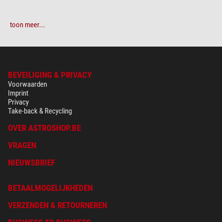
toon meer...
Stel uw eigen beoordeling samen:
Heeft u specifieke vragen over uw bestelling of producten?
Neem dan
contact op met onze klantenservice!
BEVEILIGING & PRIVACY
Voorwaarden
Imprint
Voeg nu uw beoordeling toe.
Privacy
Take-back & Recycling
OVER ASTROSHOP.BE
VRAGEN
NIEUWSBRIEF
BETAALMOGELIJKHEDEN
VERZENDEN & RETOURNEREN