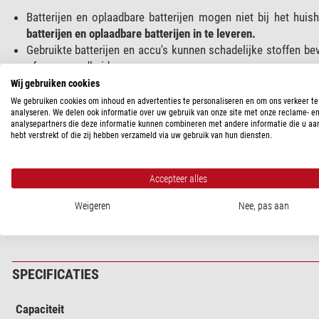
Batterijen en oplaadbare batterijen mogen niet bij het hui
batterijen en oplaadbare batterijen in te leveren.
Gebruikte batterijen en accu's kunnen schadelijke stoffen bev
of uw gezondheid.
U kunt de batterijen en oplaadbare batterijen na gebruik na
Wij gebruiken cookies
directe omgeving (bijvoorbeeld in de winkel, bij gemeentelijke
We gebruiken cookies om inhoud en advertenties te personaliseren en om ons verkeer te
analyseren. We delen ook informatie over uw gebruik van onze site met onze reclame- e
analysepartners die deze informatie kunnen combineren met andere informatie die u aa
Het symbool met de doorgestreepte vuilnisbak (volgens §17 BattG) 
hebt verstrekt of die zij hebben verzameld via uw gebruik van hun diensten.
mag weggooien.
Onder dit symbool vindt u bovendien de volgende symbolen met 
Accepteer alles
Pb: batterij bevat lood
Cd: batterij bevat cadmium
Weigeren
Nee, pas aan
Hg: batterij bevat kwik
SPECIFICATIES
Capaciteit