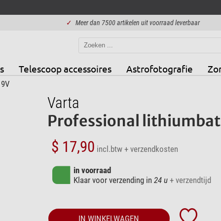
✓
Meer dan 7500 artikelen uit voorraad leverbaar
s
Telescoop accessoires
Astrofotografie
Zo
 9V
Varta
Professional lithiumbatt
$ 17,90
incl.btw
+ verzendkosten
in voorraad
Klaar voor verzending in
24 u
+ verzendtijd
IN WINKELWAGEN