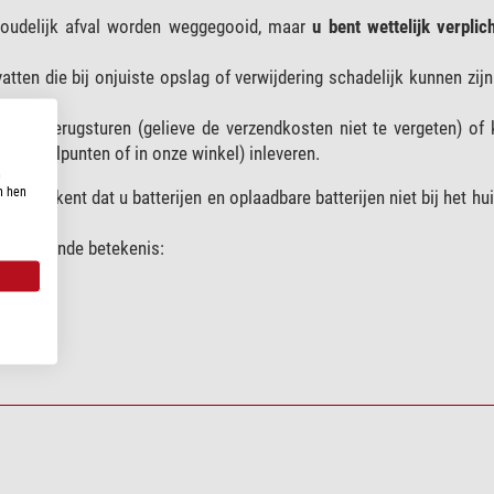
shoudelijk afval worden weggegooid, maar
u bent wettelijk verpli
atten die bij onjuiste opslag of verwijdering schadelijk kunnen zijn
ar ons terugsturen (gelieve de verzendkosten niet te vergeten) of
 inzamelpunten of in onze winkel) inleveren.
n
n hen
betekent dat u batterijen en oplaadbare batterijen niet bij het hui
de volgende betekenis: