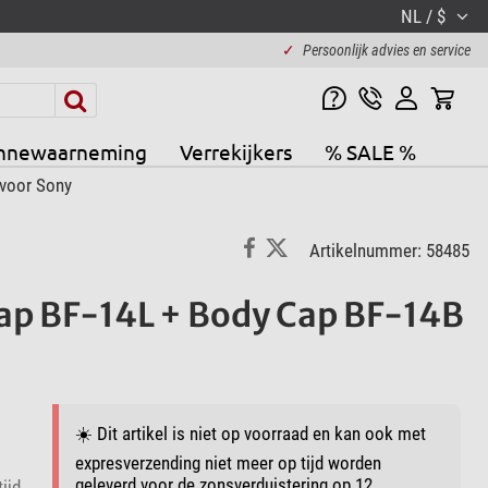
NL / $
✓
Persoonlijk advies en service
nnewaarneming
Verrekijkers
% SALE %
 voor Sony
Artikelnummer: 58485
ap BF-14L + Body Cap BF-14B
☀️ Dit artikel is niet op voorraad en kan ook met
expresverzending niet meer op tijd worden
geleverd voor de zonsverduistering op 12
ijd