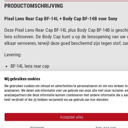
PRODUCTOMSCHRIJVING
Pixel Lens Rear Cap BF-14L + Body Cap BF-14B voor Sony
Deze Pixel Lens Rear Cap BF-14L plus Body Cap BF-14B is geschi
lens schroeven. De Body Cap kunt u op de lensopening van uw 
elkaar vervoeren, terwijl deze goed beschermd zijn tegen stof, za
Levering:
BF-14L lens rear cap
BF-14B body cap
Wij gebruiken cookies
We gebruiken cookies om inhoud en advertenties te personaliseren en om ons verkeer te
analyseren. We delen ook informatie over uw gebruik van onze site met onze reclame- e
SPECIFICATIES
analysepartners die deze informatie kunnen combineren met andere informatie die u aa
hebt verstrekt of die zij hebben verzameld via uw gebruik van hun diensten.
Algemeen
Type
Accepteer alles
Ontwerp
Weigeren
Nee, pas aan