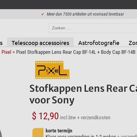
✓
Meer dan 7500 artikelen uit voorraad leverbaar
s
Telescoop accessoires
Astrofotografie
Zo
>
Pixel
> Pixel Stofkappen Lens Rear Cap BF-14L + Body Cap BF-14B
Stofkappen Lens Rear C
voor Sony
$ 12,90
incl.btw
+ verzendkosten
korte termijn
Klaar voor verzending in
1-2 weken
+ verzendt