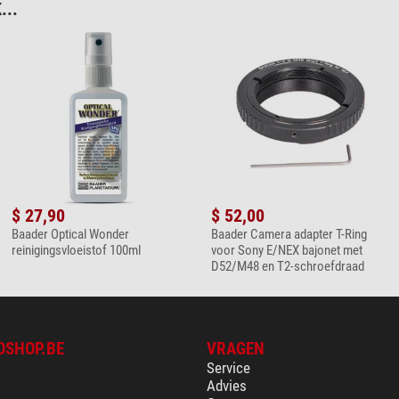
...
$ 27,90
$ 52,00
Baader Optical Wonder
Baader Camera adapter T-Ring
reinigingsvloeistof 100ml
voor Sony E/NEX bajonet met
D52/M48 en T2-schroefdraad
OSHOP.BE
VRAGEN
Service
Advies