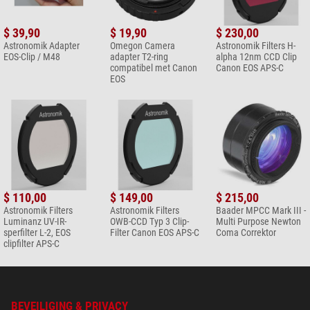
Tamron, Tokina of Walimex.
Het is NIET mogelijk het clipfilter in
combinatie met de EF-S lenzen van Canon te gebruiken!
$ 39,90
$ 19,90
$ 230,00
Astronomik Adapter
Omegon Camera
Astronomik Filters H-
EOS-Clip / M48
adapter T2-ring
alpha 12nm CCD Clip
compatibel met Canon
Canon EOS APS-C
EOS
$ 110,00
$ 149,00
$ 215,00
Astronomik Filters
Astronomik Filters
Baader MPCC Mark III -
Luminanz UV-IR-
OWB-CCD Typ 3 Clip-
Multi Purpose Newton
sperfilter L-2, EOS
Filter Canon EOS APS-C
Coma Correktor
clipfilter APS-C
BEVEILIGING & PRIVACY