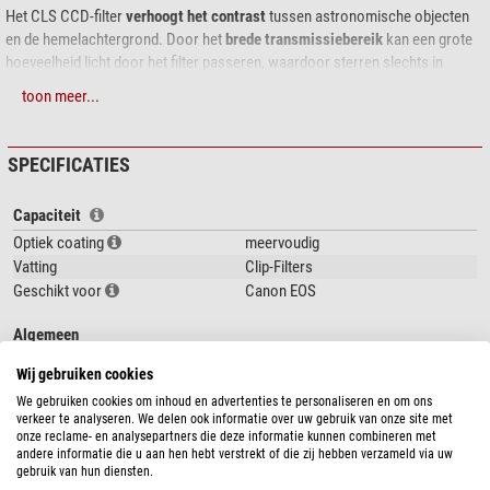
Het CLS CCD-filter
verhoogt het contrast
tussen astronomische objecten
en de hemelachtergrond. Door het
brede transmissiebereik
kan een grote
hoeveelheid licht door het filter passeren, waardoor sterren slechts in
geringe mate worden verzwakt. Dit filter is geoptimaliseerd om zoveel
toon meer...
mogelijk storend licht te blokkeren en zoveel mogelijk licht van de objecten
door te laten. Het filter is optimaal geschikt voor gebruik op telescopen met
alle openingen met een openingsverhouding van 1:2 tot 1:15.
SPECIFICATIES
Werking
Capaciteit
Optiek coating
meervoudig
Het filter blokkeert de emissielijnen van laag- en hogedruklampen (kwik (Hg)
Vatting
Clip-Filters
en natrium (Na)) en de lijnen van de airglow volledig.
Alle belangrijke
Geschikt voor
Canon EOS
emissielijnen van astronomische objecten
en het spectrale bereik waarin
het oog 's nachts het meest gevoelig is,
worden doorgelaten
. De
Algemeen
geïntegreerde IR-blokkeerlaag maakt gebruik met digitale camera's en
webcams zonder eigen IR-filter mogelijk.
Serie
CLS CCD
Wij gebruiken cookies
Type
Filters
We gebruiken cookies om inhoud en advertenties te personaliseren en om ons
Tips en verdere gebruiksaanwijzingen
Ontwerp
Breedband filters
verkeer te analyseren. We delen ook informatie over uw gebruik van onze site met
onze reclame- en analysepartners die deze informatie kunnen combineren met
Als EOS-clipfilter is zelfs bij extreme lichtvervuiling fotograferen met DSLR-
Toepassing
andere informatie die u aan hen hebt verstrekt of die zij hebben verzameld via uw
gebruik van hun diensten.
camera's mogelijk zonder dat de kleurbalans wordt aangetast. Als 1,25" en
Visueel bruikbaar
nee