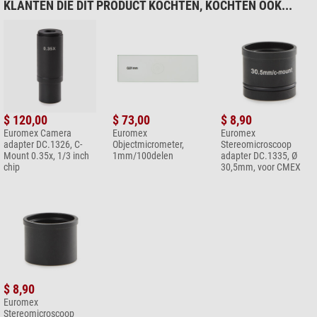
KLANTEN DIE DIT PRODUCT KOCHTEN, KOCHTEN OOK...
Gevoeligheid
510 mV
Algemeen
Witbalans
automatisch/handmatig
Lengte (mm)
80
Breedte (mm)
70
Dynamisch
bereik 69 dB S/N max. 55 dB
Hoogte (mm)
90
Interface Digitaal
HDMI, USB 2
Gewicht (g)
440
Serie
HD
Gegevensopslag
: 16 Gb SD-geheugenkaart of via USB-2
$ 120,00
$ 73,00
$ 8,90
Diversen
Euromex Camera
Euromex
Euromex
Cameraknoppen
aan/uit
adapter DC.1326, C-
Objectmicrometer,
Stereomicroscoop
Leverancier Productnummer
VC.3036
Mount 0.35x, 1/3 inch
1mm/100delen
adapter DC.1335, Ø
Optische interface
C-mount interface
chip
30,5mm, voor CMEX
Stroomvoorziening
Externe voeding 100-240 Vac naar 12 Vdc/2A
Bedrijf
0 – 60 °C, 45-85 % luchtvochtigheid
Opslagtemperatuur
-20 tot 70 °C
Leveringsomvang
:
$ 8,90
HDMI-kabel
Euromex
USB 2 kabel
Stereomicroscoop