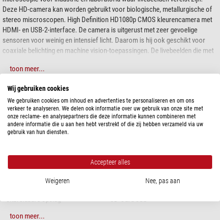
Deze HD-camera kan worden gebruikt voor biologische, metallurgische of
stereo miscroscopen. High Definition HD1080p CMOS kleurencamera met
HDMI- en USB-2-interface. De camera is uitgerust met zeer gevoelige
sensoren voor weinig en intensief licht. Daarom is hij ook geschikt voor
coaxiale belichting en machine vision-toepassingen. De livebeelden die met
deze camera worden geproduceerd, zorgen voor een uitstekende
toon meer...
kleurweergave bij hoge beeldsnelheden tot 60 beelden per seconde. De HD-
Ultra High Definition-camera kan in 2 modi worden gebruikt: stand-alone met
Wij gebruiken cookies
de ingebouwde muissoftware of in een computergestuurde modus.
SPECIFICATIES
We gebruiken cookies om inhoud en advertenties te personaliseren en om ons
verkeer te analyseren. We delen ook informatie over uw gebruik van onze site met
HOOGTEPUNTEN
onze reclame- en analysepartners die deze informatie kunnen combineren met
Capaciteit
andere informatie die u aan hen hebt verstrekt of die zij hebben verzameld via uw
• HD 1080p high-definition kleurencamera
gebruik van hun diensten.
Sensor size (mm)
1/2.8"
• Voorbeeldweergave, beelden direct op tv, monitor of beamer
Megapixel
6
Resolutie foto
3264 x 1836
Accepteer alles
• Te gebruiken met of zonder computer
Resolutie video
1280 x 720
Beeldformaat
16/9
• Geïntegreerde muissoftware
Weigeren
Nee, pas aan
Intern geheugen (Megabyte)
-
• C-mount interface
Uitbreidbare opslag
SD-Card 8Gb
Video format
HDTV 1080p
• HDMI, USB-2 en SD-geheugenkaart
toon meer...