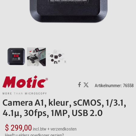
Artikelnummer: 76558
Camera A1, kleur, sCMOS, 1/3.1,
4.1µ, 30fps, 1MP, USB 2.0
$ 299,00
incl.btw
+ verzendkosten
Heeft u elders goedkoper gezien?