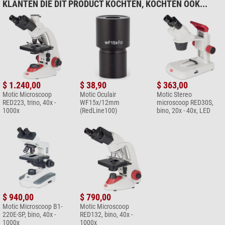
Software:
MotiConnect voor Windows/OSX/Linux (alleen download)
KLANTEN DIE DIT PRODUCT KOCHTEN, KOCHTEN OOK...
Serie
Moticam A
Softwarefuncties:
stilstaande beeld- en video-opname, stilstaande
Diversen
beeldmeting, beeldinstellingen, witbalans, automatische en handmatige
Leverancier Productnummer
1100600101412
belichting, individueel objectiefkalibratiesysteem.
Stroomvoorziening:
5 V (via USB-poort)
Leveringsomvang:
CS-ringadapter, focusseerbare lens, 30 mm en 38 mm
$ 1.240,00
$ 38,90
$ 363,00
oculair adapters, USB 2.0-kabel, Motic 4-voudige kalibratie-objectglaasjes,
Motic Microscoop
Motic Oculair
Motic Stereo
macro-tubus.
RED223, trino, 40x -
WF15x/12mm
microscoop RED30S,
1000x
(RedLine100)
bino, 20x - 40x, LED
$ 940,00
$ 790,00
Motic Microscoop B1-
Motic Microscoop
220E-SP, bino, 40x -
RED132, bino, 40x -
1000x
1000x