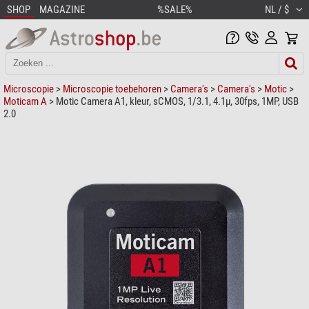
SHOP
MAGAZINE
%SALE%
NL / $
Microscopie
>
Microscopie toebehoren
>
Camera's
>
Camera's
>
Motic
>
Moticam A
> Motic Camera A1, kleur, sCMOS, 1/3.1, 4.1µ, 30fps, 1MP, USB
2.0