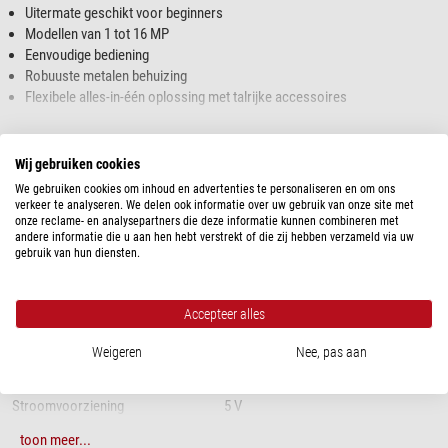
Uitermate geschikt voor beginners
Modellen van 1 tot 16 MP
Eenvoudige bediening
Robuuste metalen behuizing
Flexibele alles-in-één oplossing met talrijke accessoires
De
Moticam A1
is geschikt voor zowel beginners als gevorderde
toon meer...
liefhebbers die op zoek zijn naar een betaalbare digitale oplossing voor hun
Wij gebruiken cookies
microscoop. Neem foto's met 720p en werk met een constante
We gebruiken cookies om inhoud en advertenties te personaliseren en om ons
beeldsnelheid en alle accessoires.
SPECIFICATIES
verkeer te analyseren. We delen ook informatie over uw gebruik van onze site met
onze reclame- en analysepartners die deze informatie kunnen combineren met
Specificaties Moticam A1:
andere informatie die u aan hen hebt verstrekt of die zij hebben verzameld via uw
Capaciteit
gebruik van hun diensten.
Sensortype:
sCMOS
Sensor size (mm)
5.95
Megapixel
1
Sensorgrootte:
1/3,1"
Accepteer alles
Resolutie foto
1280*720
Beeldveld:
Uitbreidbare opslag
5,95 mm (diagonaal)
-
Weigeren
Nee, pas aan
Resolutie video
1024*768
Aantal pixels:
1 MP
TV output
-
Stroomvoorziening
5 V
Live-weergavemodus via USB:
1280x720, 1024x768 pixels
Video function
ja
toon meer...