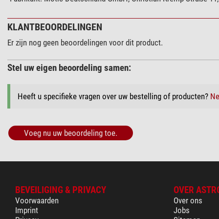
Interface
Stroomvoorziening
Video function
KLANTBEOORDELINGEN
Lichtgevoeligheid (Lux)
Er zijn nog geen beoordelingen voor dit product.
Camera
Stel uw eigen beoordeling samen:
Megapixel
Peltier koeling
Kleurencamera
Heeft u specifieke vragen over uw bestelling of producten?
Ne
Resolutie foto
Beeldoverdracht
Sensor
Voeg nu uw beoordeling toe.
Sensor size (″)
Pixel size
Frame rate (fps)
Camera sluiter
Min. belichtingstijd (ms)
BEVEILIGING & PRIVACY
OVER ASTR
Max. Belichtingstijd (ms)
Voorwaarden
Over ons
Imprint
Jobs
Gevoeligheid (mV/s)