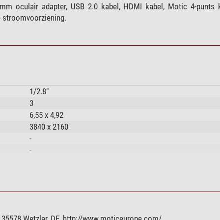
m oculair adapter, USB 2.0 kabel, HDMI kabel, Motic 4-punts ka
e stroomvoorziening.
1/2.8"
3
6,55 x 4,92
3840 x 2160
-
-
-
-
-
1920 x 1080
-
 35578 Wetzlar, DE, http://www.moticeurope.com/