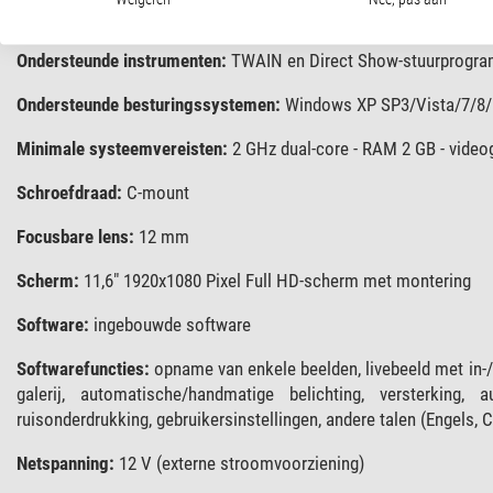
Bedieningsknoppen: Aan/uit
Ondersteunde instrumenten:
TWAIN en Direct Show-stuurprogr
Ondersteunde besturingssystemen:
Windows XP SP3/Vista/7/8/
Minimale systeemvereisten:
2 GHz dual-core - RAM 2 GB - vide
Schroefdraad:
C-mount
Focusbare lens:
12 mm
Scherm:
11,6" 1920x1080 Pixel Full HD-scherm met montering
Software:
ingebouwde software
Softwarefuncties:
opname van enkele beelden, livebeeld met in-/u
galerij, automatische/handmatige belichting, versterking, 
ruisonderdrukking, gebruikersinstellingen, andere talen (Engels, 
Netspanning:
12 V (externe stroomvoorziening)