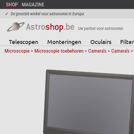
SHOP
MAGAZINE
✓
De grootste winkel voor astronomie in Europa
Uw partner voor astronomie
Telescopen
Monteringen
Oculairs
Filter
Microscopie
>
Microscopie toebehoren
>
Camera's
>
Camera's