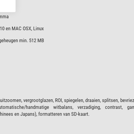
amma
10 en MAC OSX, Linux
ogeheugen min. 512 MB
itzoomen, vergrootglazen, ROI, spiegelen, draaien, splitsen, bevriez
automatische/handmatige witbalans, verzadiging, contrast, g
Chinees en Japans), formatteren van SD-kaart.