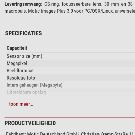
Leveringsomvang:
CS-ring, focusseerbare lens, 30 mm en 38 m
macrobuis, Motic Images Plus 3.0 voor PC/OSX/Linux, universel
SPECIFICATIES
Capaciteit
Sensor size (mm)
Megapixel
Beeldformaat
Resolutie foto
Intern geheugen (Megabyte)
Uitbreidbare opslag
Zoom (digitaal)
toon meer...
Zoom (Optisch)
scherm
Resolutie video
PRODUCTVEILIGHEID
TV output
Fabrikant:
Motic Deutschland GmbH, Christian-Kremp-Straße 11,