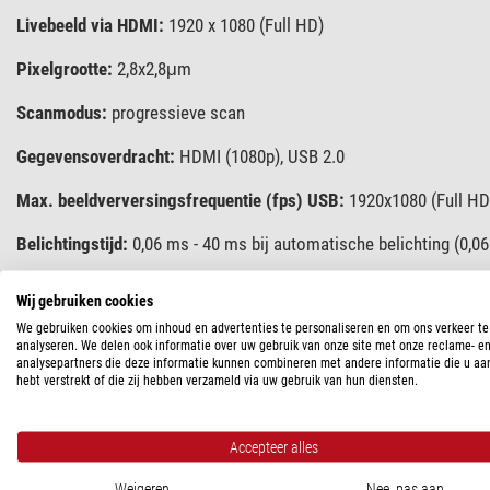
Livebeeld via HDMI:
1920 x 1080 (Full HD)
Pixelgrootte:
2,8x2,8μm
Scanmodus:
progressieve scan
Gegevensoverdracht:
HDMI (1080p), USB 2.0
Max. beeldverversingsfrequentie (fps) USB:
1920x1080 (Full HD)
Belichtingstijd:
0,06 ms - 40 ms bij automatische belichting (0,06
Bedrijfstemperatuur:
van -10 °C tot +60 °C, niet condenserend
Wij gebruiken cookies
We gebruiken cookies om inhoud en advertenties te personaliseren en om ons verkeer te
Signaal/ruisverhouding:
40 dB
analyseren. We delen ook informatie over uw gebruik van onze site met onze reclame- e
analysepartners die deze informatie kunnen combineren met andere informatie die u aa
Dynamisch bereik:
71 dB
hebt verstrekt of die zij hebben verzameld via uw gebruik van hun diensten.
Gevoeligheid:
0,51 V (bij 1/30 sec)
Accepteer alles
Kaartsleuf:
SD-kaart (max. 32 GB)
Weigeren
Nee, pas aan