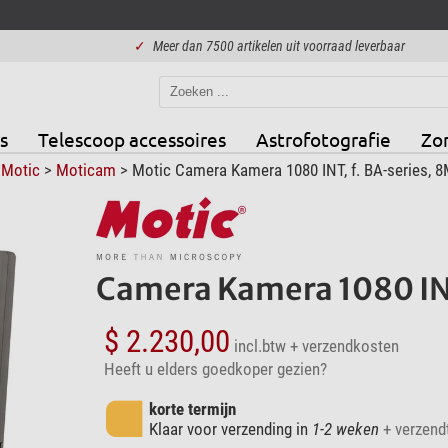
✓
Meer dan 7500 artikelen uit voorraad leverbaar
s
Telescoop accessoires
Astrofotografie
Zo
>
Motic
>
Moticam
> Motic Camera Kamera 1080 INT, f. BA-series, 
Camera Kamera 1080 INT
$ 2.230,00
incl.btw
+ verzendkosten
Heeft u elders goedkoper gezien?
korte termijn
Klaar voor verzending in
1-2 weken
+ verzendt