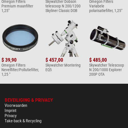
Omegon Filters
Skywatcher Dobson
Omegon Filters
Premium maanfilter
telescoop N 200/1200
Variabele
1,25"
Skyliner Classic DOB
polarisatiefilter, 1,25"
$ 39,90
$ 457,00
$ 485,00
Omegon Filters
Skywatcher Montering
Skywatcher Telescoop
Nevelfilter/Pollutiefilter,
EQ5
N 200/1000 Explorer
1,25 "
200P OTA
BEVEILIGING & PRIVACY
Voorwaarden
Imprint
Privacy
Take-back & Recycling