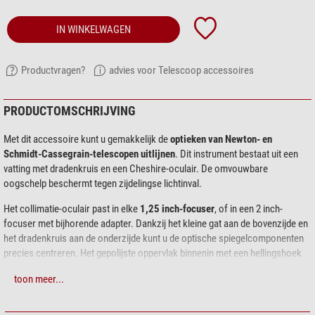
IN WINKELWAGEN
Productvragen?
advies voor Telescoop accessoires
PRODUCTOMSCHRIJVING
Met dit accessoire kunt u gemakkelijk de
optieken van Newton- en
Schmidt-Cassegrain-telescopen uitlijnen
. Dit instrument bestaat uit een
vatting met dradenkruis en een Cheshire-oculair. De omvouwbare
oogschelp beschermt tegen zijdelingse lichtinval.
Het collimatie-oculair past in elke
1,25 inch-focuser
, of in een 2 inch-
focuser met bijhorende adapter. Dankzij het kleine gat aan de bovenzijde en
het dradenkruis aan de onderzijde kunt u de optische spiegelcomponenten
precies centreren. Het gepolijste oppervlak binnenin met een hellingshoek
van 45° projecteert een lichtring in de lichtweg en vergemakkelijkt op die
toon meer...
manier de precieze uitlijning van de hoofdspiegel.
Met dit collimatie-oculair kunt u elke spiegeltelescoop in enkele minuten