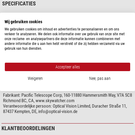
SPECIFICATIES
uitlijnen. Dit accessoire is onmisbaar voor alle eigenaars van een
Dobson-
telescoop
die weleens naar de gewenste observatieplek moet worden
vervoerd.
Capaciteit
Wij gebruiken cookies
Telescoop aansluiting
1,25"
We gebruiken cookies om inhoud en advertenties te personaliseren en om ons
Geschikt voor telescopen
Newton
verkeer te analyseren. We delen ook informatie over uw gebruik van onze site met
onze reclame- en analysepartners die deze informatie kunnen combineren met
Algemeen
andere informatie die u aan hen hebt verstrekt of die zij hebben verzameld via uw
gebruik van hun diensten.
Type
Collimatie tools
Ontwerp
Collimatie oculair
Materiaal buitenkant
Aluminium
Accepteer alles
Weigeren
Nee, pas aan
PRODUCTVEILIGHEID
Fabrikant:
Pacific Telescope Corp, 160-11880 Hammersmith Way, V7A 5C8
Richmond BC, CA, www.skywatcher.com
Verantwoordelijke persoon:
Optical Vision Limited, Duracher Straße 11,
87437 Kempten, DE,
info@optical-vision.de
KLANTBEOORDELINGEN