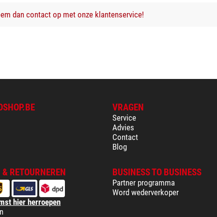
em dan contact op met onze klantenservice!
OSHOP.BE
VRAGEN
Service
Advies
Contact
Blog
 & RETOURNEREN
BUSINESS TO BUSINESS
Partner programma
Word wederverkoper
mst hier herroepen
n