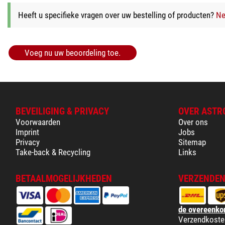
Heeft u specifieke vragen over uw bestelling of producten?
Ne
Voeg nu uw beoordeling toe.
BEVEILIGING & PRIVACY
OVER ASTR
Voorwaarden
Over ons
Imprint
Jobs
Privacy
Sitemap
Take-back & Recycling
Links
BETAALMOGELIJKHEDEN
VERZENDEN
de overeenko
Verzendkoste