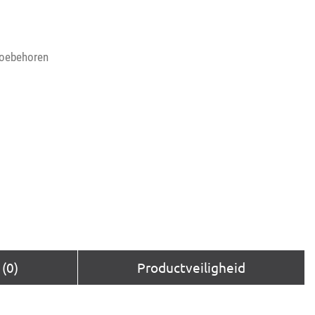
toebehoren
(0)
Productveiligheid