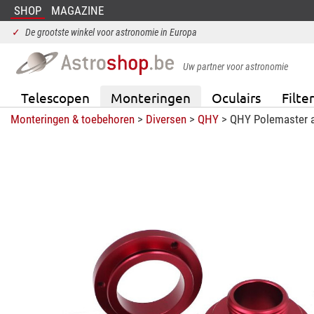
SHOP
MAGAZINE
✓
De grootste winkel voor astronomie in Europa
Uw partner voor astronomie
Telescopen
Monteringen
Oculairs
Filter
Monteringen & toebehoren
>
Diversen
>
QHY
> QHY Polemaster a