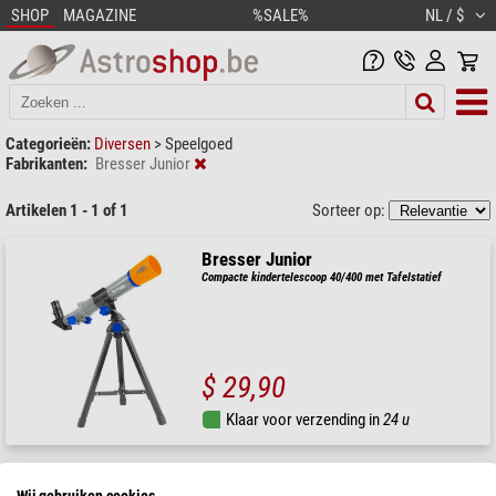
SHOP
MAGAZINE
%SALE%
NL / $
Categorieën:
Diversen
>
Speelgoed
Fabrikanten:
Bresser Junior
Artikelen 1 - 1 of 1
Sorteer op:
Bresser Junior
Compacte kindertelescoop 40/400 met Tafelstatief
$ 29,90
Klaar voor verzending in
24 u
Wij gebruiken cookies