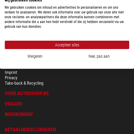
We gebruiken cookies om inhoud en advertenties te personaliseren en om ons
verkeer te analyseren. We delen ook informatie over uw gebruik van onze site met
onze reclame- en analysepartners die deze informatie kunnen combineren met
andere informatie die u aan hen hebt verstrekt of die zij hebben verzameld via uw
gebruik van hun diensten.
Accepteer alles
Weigeren
Nee, pas aan
BEVEILIGING & PRIVACY
Voorwaarden
Imprint
Privacy
Take-back & Recycling
OVER ASTROSHOP.BE
VRAGEN
NIEUWSBRIEF
BETAALMOGELIJKHEDEN