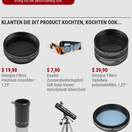
Voeg nu uw beoordeling toe.
$ 69,00*
*
Alle prijzen zijn inclusief BTW + verzendkosten.
KLANTEN DIE DIT PRODUCT KOCHTEN, KOCHTEN OOK...
$ 19,90
$ 7,90
$ 39,90
Omegon Filters
Baader
Omegon Filters
Premium maanfilter
Zonsverduisteringsbril
Variabele
1,25"
Sofi Solar Viewer
polarisatiefilter, 1,25"
AstroSolar® Silver/Gold