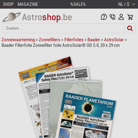
SHOP
MAGAZINE
%SALE%
NL / $
Zonnewaarneming
>
Zonnefilters
>
Filterfolies
>
Baader
>
AstroSolar
>
Baader Filterfolie Zonnefilter folie AstroSolar® OD 5.0, 20 x 29 cm