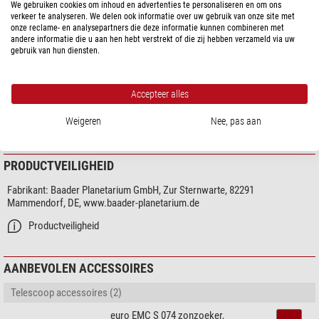
AstroSolar®
In tegenstelling tot glasfilters is
vrijwel volledig vrij van pinholes
We gebruiken cookies om inhoud en advertenties te personaliseren en om ons
Lengte (cm)
29
verkeer te analyseren. We delen ook informatie over uw gebruik van onze site met
(gaatjes in de reflectielaag), aangezien het aan beide zijden is gecoat. De
onze reclame- en analysepartners die deze informatie kunnen combineren met
Breedte (cm)
20
coating wordt voortdurend aan kwaliteitscontroles onderworpen. Het
andere informatie die u aan hen hebt verstrekt of die zij hebben verzameld via uw
Type
Zonnefilters
filtereffect en de veiligheid voor de zonnewaarneming worden regelmatig
gebruik van hun diensten.
Ontwerp
Wit licht
gemeten. De kwaliteit van het zonbeeld en de veiligheid voor de ogen zijn
onvergelijkbaar veel beter dan bij het gebruik van zogenaamde
Accepteer alles
reddingsfolies of soortgelijke hulpmiddelen, die in meerdere lagen moeten
DOWNLOADS
worden gebruikt.
Weigeren
Nee, pas aan
Sicherheitshinweise
de AstroSolar®-folie
De ontwikkeling van
was uitsluitend mogelijk dankzij de
enorme vraag tijdens de zonsverduistering van 1999. Bij proeven werden
PRODUCTVEILIGHEID
tientallen kilometers folie vernietigd om in onze opdracht de
productieprocessen voor een moleculair volledig homogene folie te
Fabrikant:
Baader Planetarium GmbH, Zur Sternwarte, 82291
ontwikkelen.
Mammendorf, DE, www.baader-planetarium.de
Productveiligheid
Onze deskundige opmerking:
AANBEVOLEN ACCESSOIRES
AstroSolar zonnefilterfolie kan worden gebruikt om uw eigen
filteradapter te maken. De producenten van de folie maken ook kant-
Telescoop accessoires (2)
en-klare filters voor verschillende diafragmagrootten en voor
verschillende instrumenten:
euro EMC S 074 zonzoeker,