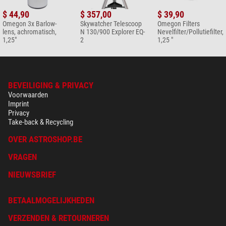
$ 44,90
$ 357,00
$ 39,90
Omegon 3x Barlow-
Skywatcher Telescoop
Omegon Filters
lens, achromatisch,
N 130/900 Explorer EQ-
Nevelfilter/Pollutiefilter,
1,25"
2
1,25 "
BEVEILIGING & PRIVACY
Voorwaarden
Imprint
Privacy
Take-back & Recycling
OVER ASTROSHOP.BE
VRAGEN
NIEUWSBRIEF
BETAALMOGELIJKHEDEN
VERZENDEN & RETOURNEREN