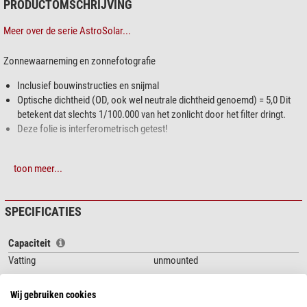
PRODUCTOMSCHRIJVING
Meer over de serie AstroSolar...
Zonnewaarneming en zonnefotografie
Inclusief bouwinstructies en snijmal
Optische dichtheid (OD, ook wel neutrale dichtheid genoemd) = 5,0 Dit
betekent dat slechts 1/100.000 van het zonlicht door het filter dringt.
Deze folie is interferometrisch getest!
Al
meer dan 25 jaar
op de markt, is dit de enige zonwerende folie die het
toon meer...
optische golffront niet verslechtert en het gebruik bij hoge vergroting
mogelijk maakt zonder verlies van scherpte of contrast!
SPECIFICATIES
AstroSolar®
De
Safety-folie
wordt vervaardigd uit een speciale folie zonder
strepen en luchtbellen en bereikt met een dikte van slechts 0,010 mm de
Capaciteit
optische kwaliteit van vlak-parallelle glasfilters. Het dragermateriaal is geen
Vatting
unmounted
„Mylar”! Deze folie is oorspronkelijk ontwikkeld voor laboratoria voor kern-
en deeltjesonderzoek.
Algemeen
Wij gebruiken cookies
Serie
AstroSolar