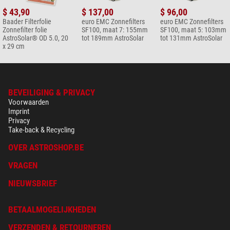
$ 43,90
$ 137,00
$ 96,00
Baader Filterfolie
euro EMC Zonnefilters
euro EMC Zonnefilters
Zonnefilter folie
SF100, maat 7: 155mm
SF100, maat 5: 103mm
AstroSolar® OD 5.0, 20
tot 189mm AstroSolar
tot 131mm AstroSolar
x 29 cm
BEVEILIGING & PRIVACY
Voorwaarden
Imprint
Privacy
Take-back & Recycling
OVER ASTROSHOP.BE
VRAGEN
NIEUWSBRIEF
BETAALMOGELIJKHEDEN
VERZENDEN & RETOURNEREN