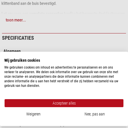
klittenband aan de buis bevestigd.
Let op:
voor een
complete zonzoeker
heeft u het bovenste deel (schroeven
meegeleverd) en een passende basis nodig:
toon meer...
Kleine basis, ideaal voor buizen met een diameter van 44 tot 110
millimeter (maximaal 150 mm)
SPECIFICATIES
Grote basis, ideaal voor buizen met een diameter van 105 tot 250 mm
(maximaal 300 mm)
Algemeen
De klittenband voor bevestiging is bij de levering van de basis inbegrepen.
Type
Zoeker
Wij gebruiken cookies
Ontwerp
Zonzoeker
We gebruiken cookies om inhoud en advertenties te personaliseren en om ons
U vindt de "kleine basis" en de "grote basis" onder "Aanbevolen
verkeer te analyseren. We delen ook informatie over uw gebruik van onze site met
accessoires".
onze reclame- en analysepartners die deze informatie kunnen combineren met
andere informatie die u aan hen hebt verstrekt of die zij hebben verzameld via uw
PRODUCTVEILIGHEID
gebruik van hun diensten.
Fabrikant:
euro EMC, Schlossstrasse 4 , 84103 Postau, DE,
http://www.euro-emc.com/
Accepteer alles
Weigeren
Nee, pas aan
AANBEVOLEN ACCESSOIRES
Telescoop accessoires > Zoeker (5)