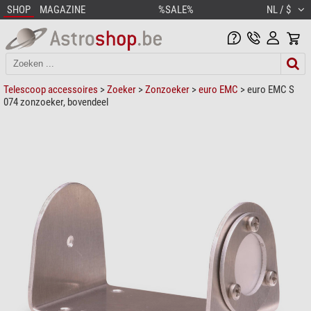
SHOP
MAGAZINE
%SALE%
NL / $
Telescoop accessoires
>
Zoeker
>
Zonzoeker
>
euro EMC
> euro EMC S
074 zonzoeker, bovendeel