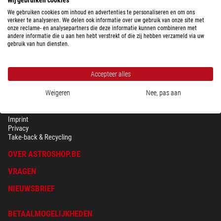
Klaar voor verzending in
3-5 weken
We gebruiken cookies om inhoud en advertenties te personaliseren en om ons
verkeer te analyseren. We delen ook informatie over uw gebruik van onze site met
onze reclame- en analysepartners die deze informatie kunnen combineren met
andere informatie die u aan hen hebt verstrekt of die zij hebben verzameld via uw
gebruik van hun diensten.
Accepteer alles
Weigeren
Nee, pas aan
BEVEILIGING & PRIVACY
Voorwaarden
Imprint
Privacy
Take-back & Recycling
OVER ASTROSHOP.BE
VRAGEN
NIEUWSBRIEF
BETAALMOGELIJKHEDEN