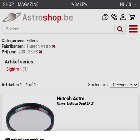
SHOP
MAGAZINE
%SALE%
NL / $
Categorieën:
Filters
Fabrikanten:
Hutech Astro
Prijzen:
230 - 350 $
Artikel series:
Sightron
(1)
Artikelen 1 - 1 of 1
Sorteer op:
Hutech Astro
Filters Sightron Quad BP 2"
$ 289,00
Wij gebruiken cookies