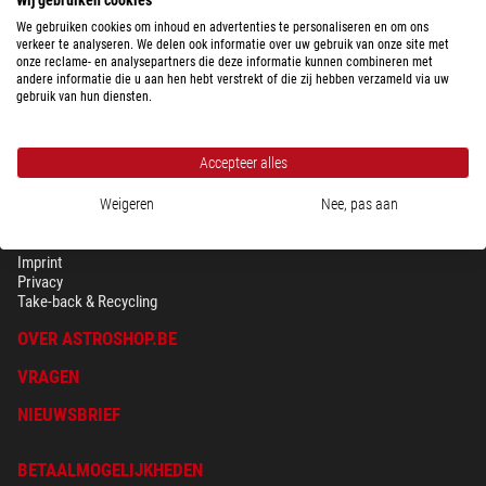
We gebruiken cookies om inhoud en advertenties te personaliseren en om ons
verkeer te analyseren. We delen ook informatie over uw gebruik van onze site met
onze reclame- en analysepartners die deze informatie kunnen combineren met
andere informatie die u aan hen hebt verstrekt of die zij hebben verzameld via uw
gebruik van hun diensten.
Accepteer alles
Weigeren
Nee, pas aan
BEVEILIGING & PRIVACY
Voorwaarden
Imprint
Privacy
Take-back & Recycling
OVER ASTROSHOP.BE
VRAGEN
NIEUWSBRIEF
BETAALMOGELIJKHEDEN