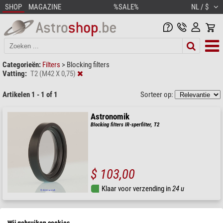
SHOP
MAGAZINE
%SALE%
NL / $
Categorieën:
Filters
>
Blocking filters
Vatting:
T2 (M42 X 0,75)
Artikelen 1 - 1 of 1
Sorteer op:
Astronomik
Blocking filters IR-sperfilter, T2
$ 103,00
Klaar voor verzending in
24 u
Wij gebruiken cookies