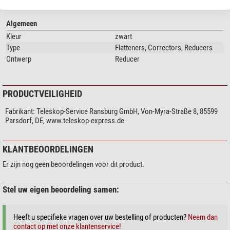
Aanschroefdraad: aan beide zijden filterdraad 1,25" (M 28,5 x 0,75)
Cassegrains, vanaf f/8
Vrije lichtdoorlaat: lensopening 22,5 mm
Lenzen: 2 lenzen voor betere correctie - gekit - verguld
Algemeen
Materiaal montuur: aluminium - zwart geanodiseerd
Kleur
zwart
Verkortingsfactor: ca. 0,5-voudig - afhankelijk van de afstand
Type
Flatteners, Correctors, Reducers
Brandpuntsafstand: 85 mm
Ontwerp
Reducer
TS Optics is een merk van Teleskop-Service.
PRODUCTVEILIGHEID
Fabrikant:
Teleskop-Service Ransburg GmbH, Von-Myra-Straße 8, 85599
Parsdorf, DE, www.teleskop-express.de
KLANTBEOORDELINGEN
Er zijn nog geen beoordelingen voor dit product.
Stel uw eigen beoordeling samen:
Heeft u specifieke vragen over uw bestelling of producten?
Neem dan
contact op met onze klantenservice!