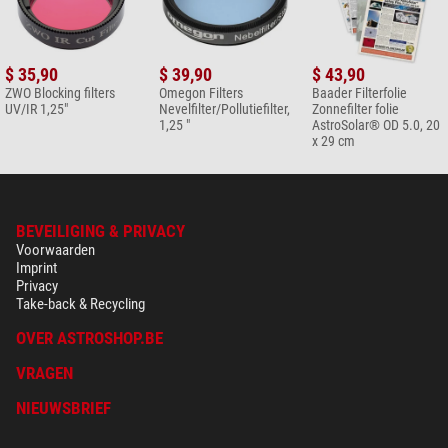
$ 35,90
$ 39,90
$ 43,90
ZWO Blocking filters
Omegon Filters
Baader Filterfolie
UV/IR 1,25"
Nevelfilter/Pollutiefilter,
Zonnefilter folie
1,25 "
AstroSolar® OD 5.0, 20
x 29 cm
BEVEILIGING & PRIVACY
Voorwaarden
Imprint
Privacy
Take-back & Recycling
OVER ASTROSHOP.BE
VRAGEN
NIEUWSBRIEF