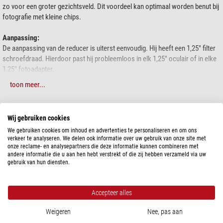
zo voor een groter gezichtsveld. Dit voordeel kan optimaal worden benut bij
fotografie met kleine chips.
Aanpassing:
De aanpassing van de reducer is uiterst eenvoudig. Hij heeft een 1,25" filter
schroefdraad. Hierdoor past hij probleemloos in elk 1,25" oculair of in elke
1,25" fotoadapter.
toon meer...
Fotografie:
Vergroting van het beeldveld en verkorting van de belichtingstijden bij
fotografie. Bijzonder aanbevolen voor Philips webcam SPC 900NC, enz.
SPECIFICATIES
Wij gebruiken cookies
We gebruiken cookies om inhoud en advertenties te personaliseren en om ons
Visuele observatie:
Capaciteit
verkeer te analyseren. We delen ook informatie over uw gebruik van onze site met
Uitbreiding van het beeldveld met 1,25" oculairs. Dit is vooral zinvol bij
onze reclame- en analysepartners die deze informatie kunnen combineren met
Focaal verloopstuk
0,5
instrumenten met een lange brandpuntsafstand, wanneer men uitgebreidere
andere informatie die u aan hen hebt verstrekt of die zij hebben verzameld via uw
Telescoop aansluiting
1,25"
gebruik van hun diensten.
hemellichamen wil observeren. Door de geringere afstand tussen reducer
Optiek coating
geheel
en oculair wordt de verkortingsfactor teruggebracht tot 0,5x. Daar staat
tegenover dat de focus slechts 5 mm naar binnen verschuift.
Visueel inzetbaar
ja
Accepteer alles
Filterdraad
ja
Technische gegevens:
Aansluiting aan camera zijde
1,25"
Weigeren
Nee, pas aan
Geschikt voor
Refractoren, Maksutovs en Schmidt-