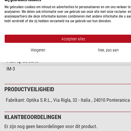
We gebruiken cookies om inhoud en advertenties te personaliseren en om ons verkeer te
PRODUCTOMSCHRIJVING
analyseren. We delen ook informatie over uw gebruik van onze site met onze reclame- e
analysepartners die deze informatie kunnen combineren met andere informatie die u aa
hebt verstrekt of die zij hebben verzameld via uw gebruik van hun diensten.
Optika LED Fluorescentie Cube (LED + filterset) voor IM-3LD4, M-
Accepteer alles
SPECIFICATIES
Weigeren
Nee, pas aan
Past op de serie
IM-3
PRODUCTVEILIGHEID
Fabrikant:
Optika S.R.L., Via Rigla, 32 - Italia , 24010 Ponteran
KLANTBEOORDELINGEN
Er zijn nog geen beoordelingen voor dit product.