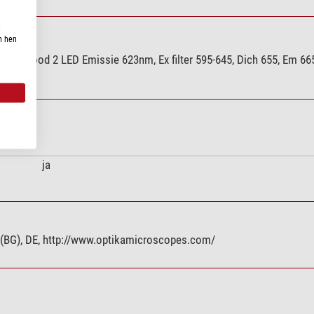
n
n hen
1235, Rood 2 LED Emissie 623nm, Ex filter 595-645, Dich 655, Em 66
ja
ica (BG), DE, http://www.optikamicroscopes.com/