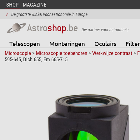
SHOP
MAGAZINE
✓
De grootste winkel voor astronomie in Europa
Uw partner voor astronomie
Telescopen
Monteringen
Oculairs
Filter
Microscopie
>
Microscopie toebehoren
>
Werkwijze contrast
>
F
595-645, Dich 655, Em 665-715