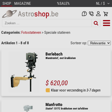
SHOP
MAGAZINE
%SALE%
NL / $
Categorieën:
Fotostatieven
>
Speciale statieven
Artikelen 1 - 8 of 8
Sorteer op:
Berlebach
Wandstatief, met krukkolom
$ 620,00
Klaar voor verzending in
3-7 dagen
Manfrotto
Statief 131TC krukkolom met tafelklem