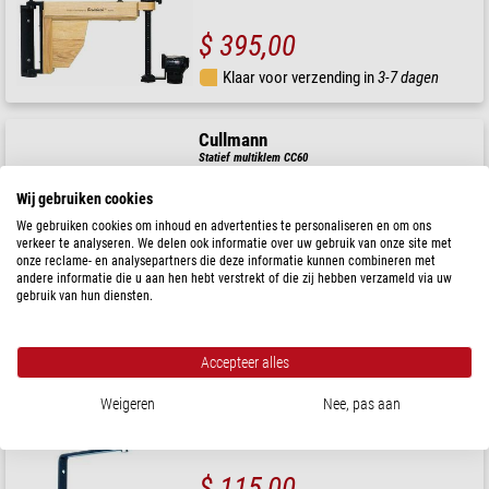
$ 395,00
Klaar voor verzending in
3-7 dagen
Cullmann
Statief multiklem CC60
Wij gebruiken cookies
We gebruiken cookies om inhoud en advertenties te personaliseren en om ons
verkeer te analyseren. We delen ook informatie over uw gebruik van onze site met
$ 36,90
onze reclame- en analysepartners die deze informatie kunnen combineren met
andere informatie die u aan hen hebt verstrekt of die zij hebben verzameld via uw
gebruik van hun diensten.
Klaar voor verzending in
3-5 weken
Manfrotto
Accepteer alles
Statief 356 muurbevestiging, met 234
Weigeren
Nee, pas aan
$ 115,00