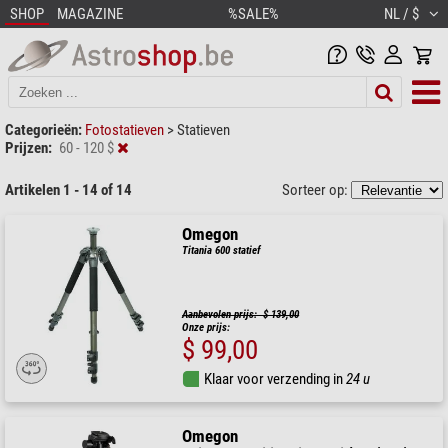
SHOP
MAGAZINE
%SALE%
NL / $
Categorieën:
Fotostatieven
>
Statieven
Prijzen:
60 - 120 $
Artikelen 1 - 14 of 14
Sorteer op:
Omegon
Titania 600 statief
Aanbevolen prijs: $ 139,00
Onze prijs:
$ 99,00
Klaar voor verzending in
24 u
Omegon