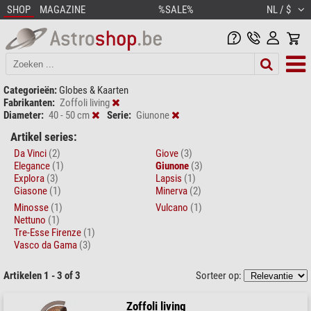
SHOP
MAGAZINE
%SALE%
NL / $
Categorieën:
Globes & Kaarten
Fabrikanten:
Zoffoli living
Diameter:
40 - 50 cm
Serie:
Giunone
Artikel series:
Da Vinci
(2)
Giove
(3)
Elegance
(1)
Giunone
(3)
Explora
(3)
Lapsis
(1)
Giasone
(1)
Minerva
(2)
Minosse
(1)
Vulcano
(1)
Nettuno
(1)
Tre-Esse Firenze
(1)
Vasco da Gama
(3)
Artikelen 1 - 3 of 3
Sorteer op:
Zoffoli living