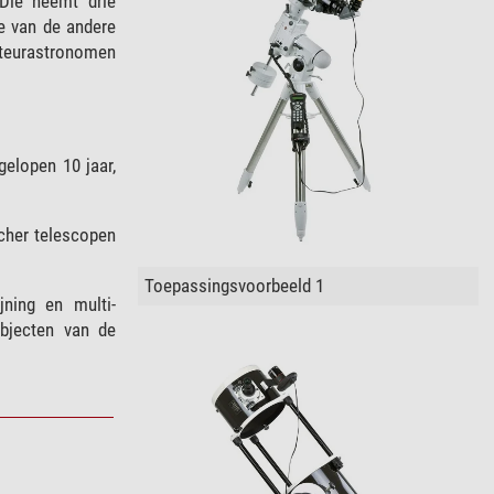
ie neemt drie
ie van de andere
ateurastronomen
elopen 10 jaar,
tcher telescopen
Toepassingsvoorbeeld 1
jning en multi-
objecten van de