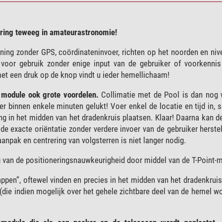
ering teweeg in amateurastronomie!
ijning zonder GPS, coördinateninvoer, richten op het noorden en niv
 voor gebruik zonder enige input van de gebruiker of voorkennis
t een druk op de knop vindt u ieder hemellichaam!
e module ook grote voordelen.
Collimatie met de Pool is dan nog 
r binnen enkele minuten gelukt! Voer enkel de locatie en tijd in, s
ing in het midden van het dradenkruis plaatsen. Klaar! Daarna kan 
 exacte oriëntatie zonder verdere invoer van de gebruiker herstel
anpak en centrering van volgsterren is niet langer nodig.
g van de positioneringsnauwkeurigheid door middel van de T-Point-
ppen”, oftewel vinden en precies in het midden van het dradenkruis
(die indien mogelijk over het gehele zichtbare deel van de hemel wo