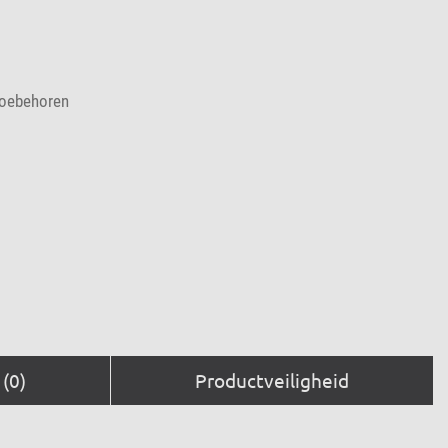
toebehoren
(0)
Productveiligheid