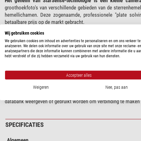
Het geheim van StarSense-technologie is een kleine camera
groothoekfoto's van verschillende gebieden van de sterrenhemel
hemellichamen. Deze zogenaamde, professionele "plate solvi
betaalbare prijs op de markt gebracht.
Wij gebruiken cookies
De StarSense-module wordt geleverd met de StarSense-handbed
We gebruiken cookies om inhoud en advertenties te personaliseren en om ons verkeer te
analyseren. We delen ook informatie over uw gebruik van onze site met onze reclame- e
De StarSense-module kan worden gebruikt op bijna alle azimuta
analysepartners die deze informatie kunnen combineren met andere informatie die u aa
bijvoorbeeld op telescopen van de Nex-Star GPS-serie.
hebt verstrekt of die zij hebben verzameld via uw gebruik van hun diensten.
De levering omvat bovendien
: twee zoeker basissen, geschikt v
of geschikt voor grote Schmidt-Cassegrain-telescopen.
Accepteer alles
De StarSense-handbediening vervangt de vorig handbediening.
Weigeren
Nee, pas aan
sterkalibratie voor een monteringsmodel. Net als de NexSta
databank weergeven of gebruikt worden om verbinding te maken 
SPECIFICATIES
Algemeen