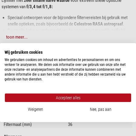
Lijnfilter met
zeer smalle halve waarde
voor extreem snelle optische
systemen van
f/3,4 tot f/1,8:
Speciaal ontworpen voor de bijzondere filtervereisten bij gebruik met
snelle optieken, zoals bijvoorbeeld de
Celestron RASA astrograaf
.
De smalle halve waarde maakt een hoog contrast mogelijk, zelfs bij
sterke lichtvervuiling, minimaliseert de stergrootte en maakt de fijnste
toon meer...
neveldetails zichtbaar – onmisbaar bij een Bortle 9/8/7/(6) hemel.
Wij gebruiken cookies
De
CMOS-geoptimaliseerde filters
van Baader onderscheiden zich door:
SPECIFICATIES
We gebruiken cookies om inhoud en advertenties te personaliseren en om ons
verhoogd contrast
verkeer te analyseren. We delen ook informatie over uw gebruik van onze site met
onze reclame- en analysepartners die deze informatie kunnen combineren met
Capaciteit
smallere halfwaardes (FWHM)
andere informatie die u aan hen hebt verstrekt of die zij hebben verzameld via uw
Centrale golflengte (nm)
Reflex-Blocker™-coatings
, voor maximale ongevoeligheid voor retro-
656,3
gebruik van hun diensten.
reflectie van nabijgelegen hulpoptica, zelfs onder de meest ongunstige
Half-value width (nm)
3,5
omstandigheden
Vatting
Ring
FWHM voor elke filtercategorie zorgvuldig ontworpen om 1:1:1-
Bevestigingsmateriaal
Aluminium
Accepteer alles
belichting mogelijk te maken, afgestemd op typische CMOS-
Optiek coating
Reflex-Blocker™
Weigeren
Nee, pas aan
kwantumefficiëntie en signaal-ruisverhouding
Geschikt voor
f/3,4 - f/1,8
Identieke filterdikte volgens bestaande normen, met de grootste zorg
Filterdikte (mm)
2
voor homofocaliteit
Filtermaat (mm)
36
gezwart
rondom, met filterfrontindicator in de vorm van een zwarte
buitenrand aan de voorkant om extra reflectie door licht dat op de