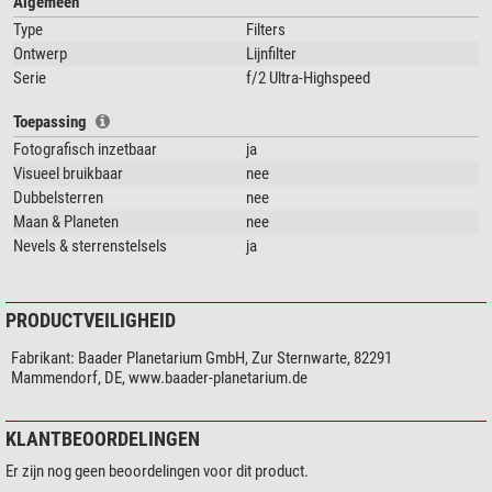
Algemeen
filterrand valt te voorkomen
Type
Filters
Elk filter
is
individueel
fijnoptisch gepolijst
en gecoat, met een
Ontwerp
Lijnfilter
verzegelde coatingrand (NIET uit een grotere plaat gesneden met
Serie
f/2 Ultra-Highspeed
daardoor blootliggende coatingranden).
Life-Coat™
: nog hardere coatings voor een verouderingsbestendige
Toepassing
coating met een onbeperkte levensduur, zelfs in de meest ongunstige
Fotografisch inzetbaar
ja
omstandigheden
Visueel bruikbaar
nee
Deze nieuwe CMOS-geoptimaliseerde filtergeneratie is ontworpen om de
Dubbelsterren
nee
nieuwe standaard in de amateurastronomie te worden.
Maan & Planeten
nee
Nevels & sterrenstelsels
ja
PRODUCTVEILIGHEID
Fabrikant:
Baader Planetarium GmbH, Zur Sternwarte, 82291
Mammendorf, DE, www.baader-planetarium.de
KLANTBEOORDELINGEN
Er zijn nog geen beoordelingen voor dit product.