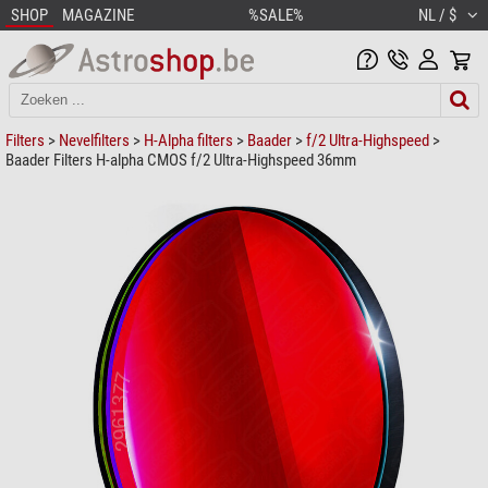
SHOP
MAGAZINE
%SALE%
NL / $
Filters
>
Nevelfilters
>
H-Alpha filters
>
Baader
>
f/2 Ultra-Highspeed
>
Baader Filters H-alpha CMOS f/2 Ultra-Highspeed 36mm