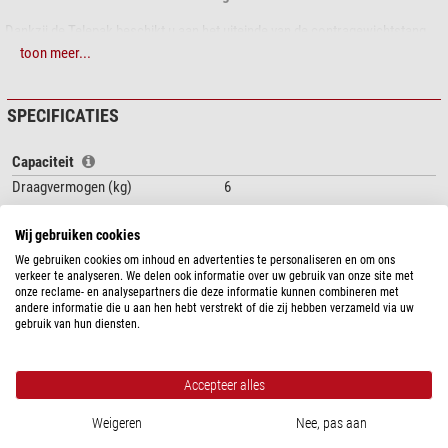
Dankzij de Telepak beschikt u aan het uiteinde van de contragewichtstang
over een
Vixen-prismaklem
. Met bijpassende prismarails kunt u uw
toon meer...
gewenste accessoires aanpassen.
TS Optics is een merk van Teleskop-Service.
SPECIFICATIES
Capaciteit
Draagvermogen (kg)
6
Algemeen
Wij gebruiken cookies
Type
Camera houder
We gebruiken cookies om inhoud en advertenties te personaliseren en om ons
Ontwerp
Piggyback camera houders
verkeer te analyseren. We delen ook informatie over uw gebruik van onze site met
onze reclame- en analysepartners die deze informatie kunnen combineren met
andere informatie die u aan hen hebt verstrekt of die zij hebben verzameld via uw
gebruik van hun diensten.
PRODUCTVEILIGHEID
Fabrikant:
Teleskop-Service Ransburg GmbH, Von-Myra-Straße 8, 85599
Accepteer alles
Parsdorf, DE, www.teleskop-express.de
Weigeren
Nee, pas aan