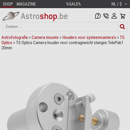
SHOP
MAGAZINE
%SALE%
NL / $
Astrofotografie
>
Camera mounts
>
Houders voor systeemcamera's
>
TS
Optics
> TS Optics Camera houder voor contragewicht stangen TelePak1
20mm