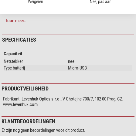
Weigeren
Nee, pas aan
Let op:
De spanning van de USB-poort op de PC is niet voldoende om het
instrument efficiënt te laten werken. Het is noodzakelijk om het instrument
toon meer...
op de voeding aan te sluiten: u kunt hiervoor een micro USB kabel
(meegeleverd), een stroomadapter of een Smartphone oplader gebruiken.
SPECIFICATIES
Optimale projectieafstand: 1.5-2 meter
Geprojecteerd gebied: 12 m²
Eenvoudige bediening met één knop
Capaciteit
Optie om de kleur van de projectielichten te kiezen
Netstekker
nee
Type batterij
Micro-USB
PRODUCTVEILIGHEID
Fabrikant:
Levenhuk Optics s.r.o., V Chotejne 700/7, 102 00 Prag, CZ,
www.levenhuk.com
KLANTBEOORDELINGEN
Er zijn nog geen beoordelingen voor dit product.