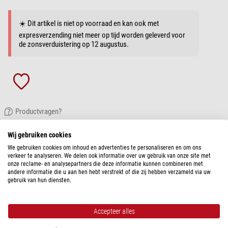
☀️ Dit artikel is niet op voorraad en kan ook met
expresverzending niet meer op tijd worden geleverd voor
de zonsverduistering op 12 augustus.
Productvragen?
Wij gebruiken cookies
PRODUCTOMSCHRIJVING
We gebruiken cookies om inhoud en advertenties te personaliseren en om ons
verkeer te analyseren. We delen ook informatie over uw gebruik van onze site met
Het Star Sky astroplanetarium is een sterrenhemelprojector en een stijlvol
onze reclame- en analysepartners die deze informatie kunnen combineren met
decoratief element. Het zal indruk maken op de hele familie, een unieke
andere informatie die u aan hen hebt verstrekt of die zij hebben verzameld via uw
gebruik van hun diensten.
sfeer creëren in de kamer en gasten vermaken op elk feest of themafeest.
De planetariumconstructie is ontworpen als een indrukwekkend kristal met
meerdere oppervlakken, samengesteld uit verschillende onderdelen en
Accepteer alles
gemonteerd op een basis. Sluit het instrument aan op de voeding, start de
projectie en vul uw kamer met een heleboel sterren en sterrenbeelden!