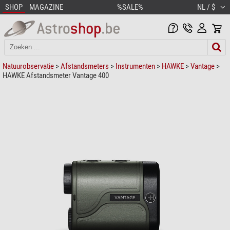
SHOP
MAGAZINE
%SALE%
NL / $
Natuurobservatie
>
Afstandsmeters
>
Instrumenten
>
HAWKE
>
Vantage
>
HAWKE Afstandsmeter Vantage 400