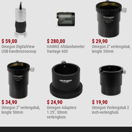
Varta CR2 lithiumbatterij
$ 11,90*
*
Alle prijzen zijn inclusief BTW + verzendkosten.
$ 59,00
$ 280,00
$ 29,90
Omegon DigitalView
HAWKE Afstandsmeter
Omegon 2" verlengstuk,
USB-handmicroscoop
Vantage 600
lengte 35mm
$ 34,90
$ 24,90
$ 19,90
Omegon 2" verlengstuk,
Omegon Adapters
Omegon Verlengstuk 2
lengte 50mm
1.25'', 30mm
inch-verlenghuls
verlengbuis