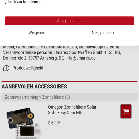
gebruik van hun diensten.
Meter-Yard aanpassing
ja
DOWNLOADS
Horizontale afstand
ja
Handleiding (DE/EN/FR/IT/ES/PL)
Hoekmeter
ja
Accepteer alles
Beschermtas
ja
PRODUCTVEILIGHEID
Splash-proof
ja (IPX5)
Weigeren
Nee, pas aan
Toernooi registratie
nee
Fabrikant:
Hawke Optics Limited, Avocet House, Wilford Bridge Road
Meltin, Woodbridge, IP12 1RB Suffolk, GB, life.hawkeoptics.com/
Gezichtsveld
Verantwoordelijke persoon:
Umarex Sportwaffen Gmbh + Co. KG,
Field of view at 1,000 m (m)
140
Donnerfeld 2, 59757 Arnsberg, DE,
info@umarex.de
Kortste scherpstelafstand (m)
6
Productveiligheid
Algemeen
Lengte (mm)
97
AANBEVOLEN ACCESSOIRES
Breedte (mm)
35
Zonnewaarneming > Zonnefilters (3)
Hoogte (mm)
74
Gewicht (g)
170
Omegon Zonnefilters Solar
Serie
Vantage
Safe Easy Cam Filter
$ 6,90*
Toepassing
Jacht
ja
Sporting shooters
ja