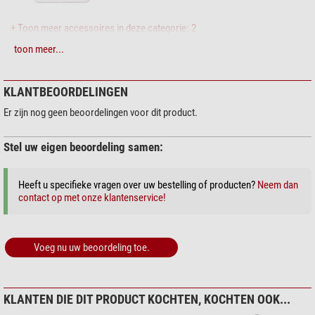
Diversen
+ Toon meer accessoires in deze categorie: 2
Type batterij
CR2
toon meer...
Onderhoud > Lens cleaners (4)
Zoomion reinigingssysteem
KLANTBEOORDELINGEN
$ 1,90*
Er zijn nog geen beoordelingen voor dit product.
Stel uw eigen beoordeling samen:
+ Toon meer accessoires in deze categorie: 3
Heeft u specifieke vragen over uw bestelling of producten?
Neem dan
Onderhoud > Andere (2)
contact op met onze klantenservice!
Omegon microvezel
reinigingsdoekje 20cm x 20cm
Voeg nu uw beoordeling toe.
$ 6,90*
+ Toon meer accessoires in deze categorie: 1
Diversen (1)
KLANTEN DIE DIT PRODUCT KOCHTEN, KOCHTEN OOK...