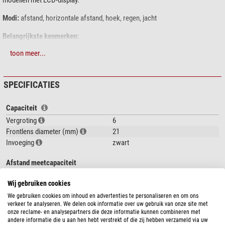
modellen met LCD-display.
Modi:
afstand, horizontale afstand, hoek, regen, jacht
Belangrijkste kenmerken:
toon meer...
Hoge lichtdoorlatendheid met hoge kleurweergave
6× vergroting
Instelbare dioptrieën
SPECIFICATIES
Breedhoek
Nauwkeurigheid ± 1 m
Automatische uitschakeling
Capaciteit
Waterafstotend
Vergroting
6
Condensvrij
Frontlens diameter (mm)
21
Invoeging
zwart
Afstand meetcapaciteit
Max. Bereik (m)
400
Wij gebruiken cookies
Meetnauwkeurigheid (m)
+-1
We gebruiken cookies om inhoud en advertenties te personaliseren en om ons
toon meer...
verkeer te analyseren. We delen ook informatie over uw gebruik van onze site met
Bijzonderheden
onze reclame- en analysepartners die deze informatie kunnen combineren met
Meerdere metingen
ja
andere informatie die u aan hen hebt verstrekt of die zij hebben verzameld via uw