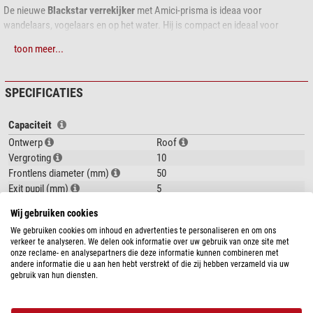
De nieuwe
Blackstar verrekijker
met Amici-prisma is ideaa voor
wandelaars, vogelaars en op het water. Hij is compact en ideaal voor
waarnemingen in de natuur.
toon meer...
De optica en de mechanische verwerking van de verrekijker staan
aan de
top
van zijn klasse. Dankzij de vormgeving
ligt hij perfect in de hand
en
SPECIFICATIES
door de extra
rubberen buitenlaag
heeft u meer grip. Tijdens het
waarnemen kunt u het middelste wiel van de focus gemakkelijk bedienen. U
Capaciteit
heeft slechts een anderhalve omwenteling nodig om van van dichtbij over te
gaan naar oneindig ver weg. Zelfs dan blijft het zichtveld duidelijk en kunt u
Ontwerp
Roof
het beeld dus eenvoudig scherpstellen.
Vergroting
10
Frontlens diameter (mm)
50
De verrekijker heeft een
breed en scherp zichtveld
over het gehele vlak. De
Exit pupil (mm)
5
objectieven en oculairs zijn voorzien van een anti-reflectielaag. De
Glas materiaal
BaK-4
Wij gebruiken cookies
binnenkant
van de kokers zijn
matzwart
om verdere reflectie te voorkomen
Focus systeem
Centrale scherpstelling (centraal
en versterken zo het contrast tijdens de waarneming.
We gebruiken cookies om inhoud en advertenties te personaliseren en om ons
wiel)
verkeer te analyseren. We delen ook informatie over uw gebruik van onze site met
onze reclame- en analysepartners die deze informatie kunnen combineren met
toon meer...
De eigenschappen in een notendop:
Lens coating
meervoudig
andere informatie die u aan hen hebt verstrekt of die zij hebben verzameld via uw
Oculairdoppen
Roteerbaar
gebruik van hun diensten.
aangename zichtveld
Diopter-adjustment side
rechterkant
PRODUCTVEILIGHEID
goede algehele scherpte