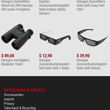
voor optieken
Omegon Zonnefilters
DayStar
Omegon Zonnefilters
50mm für ZWO Seestar
Zonsverduisteringsbril
Solar Safe Easy Cam
$ 19,90*
S50 sowie Ferngläser
Solar Eclipse Safety
Filter
Glasses
+ Toon meer accessoires in deze categorie: 3
Onderhoud > Andere (2)
Omegon SPUDZ microvezel
reinigingsdoekje
$ 19,90*
+ Toon meer accessoires in deze categorie: 1
$ 89,00
$ 12,90
$ 39,90
*
Alle prijzen zijn inclusief BTW + verzendkosten.
Omegon Verrekijkers
Omegon
Omegon
Blackstar 10x42
Zonsverduisteringsbril
Zonsverduisteringsbril
Sofi Solar Safe 3 stuks
Solar Safe Deluxe
BEVEILIGING & PRIVACY
Voorwaarden
Imprint
Privacy
Take-back & Recycling