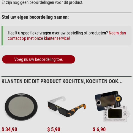
Hoogte (mm)
163
Er zijn nog geen beoordelingen voor dit product.
$ 159,00*
Gewicht (g)
796
Serie
Blackstar 2.0
Stel uw eigen beoordeling samen:
Oppervlaktemateriaal
Rubberen bekleding
Kleur
zwart
Outdoor (2)
Heeft u specifieke vragen over uw bestelling of producten?
Neem dan
Toepassing
contact op met onze klantenservice!
Stealth Gear Vouwkruk, 3
benen
Astronomie
goed
Reizen en sport
goed
$ 22,90*
Theater
goed
Voeg nu uw beoordeling toe.
+ Toon meer accessoires in deze categorie: 1
Jacht
goed
Zeilen
midden
Zonnewaarneming > Zonnefilters (5)
Bird watching
goed
KLANTEN DIE DIT PRODUCT KOCHTEN, KOCHTEN OOK...
Omegon Zonnefilters 50mm
für ZWO Seestar S50 sowie
Ferngläser
$ 34,90*
+ Toon meer accessoires in deze categorie: 4
Onderhoud > Lens cleaners (4)
$ 34,90
$ 5,90
$ 6,90
Omegon Reinigingsset 7-in-1