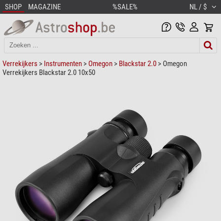
SHOP
MAGAZINE
%SALE%
NL / $
Verrekijkers
>
Instrumenten
>
Omegon
>
Blackstar 2.0
> Omegon
Verrekijkers Blackstar 2.0 10x50